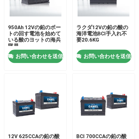
工場旅行
950Ah 12Vの鉛のボー
ラクダ12Vの鉛の酸の
トの回す電池を始めて
海洋電池BCI手入れ不
品質管理
いる酸のヨットの海兵
要20.6KG
隊員
お問い合わせを送信
お問い合わせを送信
私達に連絡しなさい
Group Website
車の始動機電池
鉛の酸の始動機電池
リチウム イオン始動機電池
12V 625CCAの鉛の酸
BCI 700CCAの鉛の酸