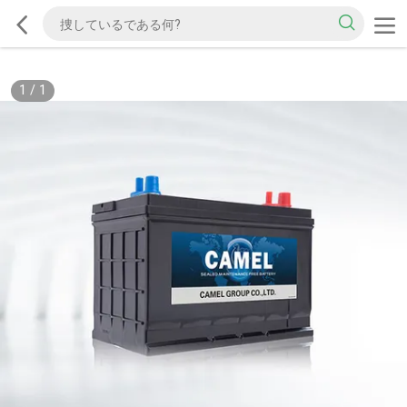
1
/
1