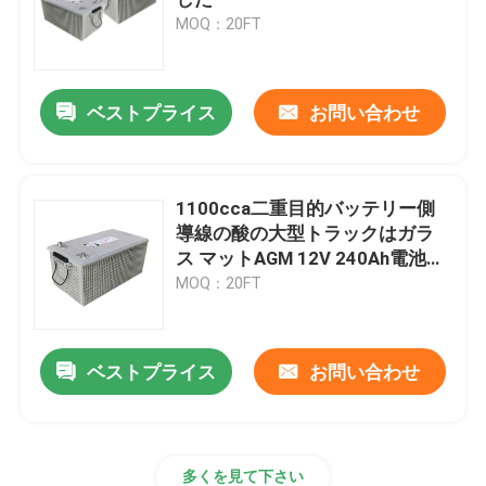
MOQ：20FT
車のスタート・ストップ方式電池
ベストプライス
お問い合わせ
頑丈なトラック電池
鉛の酸の余暇電池
1100cca二重目的バッテリー側
導線の酸の大型トラックはガラ
ス マットAGM 12V 240Ah電池を
鉛の酸の牽引電池
吸収した
MOQ：20FT
二重目的電池
ベストプライス
お問い合わせ
鉛の酸の海洋電池
住宅のエネルギー蓄積 システム
多くを見て下さい