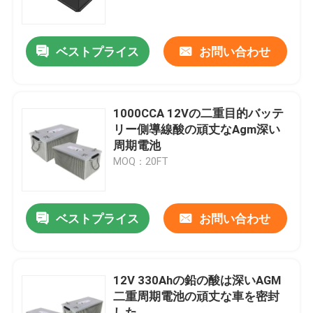
工場旅行
ベストプライス
お問い合わせ
品質管理
1000CCA 12Vの二重目的バッテ
私達に連絡しなさい
リー側導線酸の頑丈なAgm深い
周期電池
MOQ：20FT
Group Website
車の始動機電池
ベストプライス
お問い合わせ
鉛の酸の始動機電池
12V 330Ahの鉛の酸は深いAGM
二重周期電池の頑丈な車を密封
リチウム イオン始動機電池
した