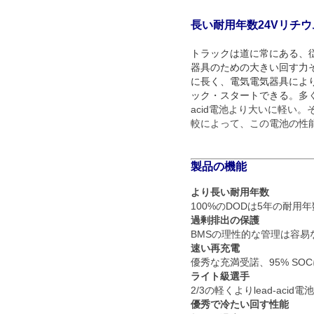
長い耐用年数24Vリチ
トラックは道に常にある、
器具のための大きい回す力そ
に長く、電気電気器具により
ック・スタートできる
。多
acid電池より大いに軽い
較によって、この電池の性
製品の機能
より長い耐用年数
100%のDODは5年の耐用
過剰排出の保護
BMSの理性的な管理は容易
速い再充電
優秀な充満受諾、95% SO
ライト級選手
2/3の軽くよりlead-ac
優秀で冷たい回す性能