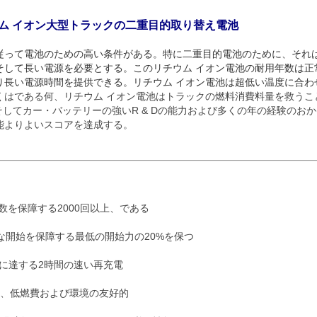
ウム イオン大型トラックの二重目的取り替え電池
従って電池のための高い条件がある。特に二重目的電池のために、それ
して長い電源を必要とする。このリチウム イオン電池の耐用年数は正常なl
長い電源時間を提供できる。リチウム イオン電池は超低い温度に合わせ
くはである何、リチウム イオン電池はトラックの燃料消費料量を救うことが
。そしてカー・バッテリーの強いR & Dの能力および多くの年の経験のお
能よりよいスコアを達成する。
年数を保障する2000回以上、である
な開始を保障する最低の開始力の20%を保つ
Cに達する2時間の速い再充電
id電池、低燃費および環境の友好的