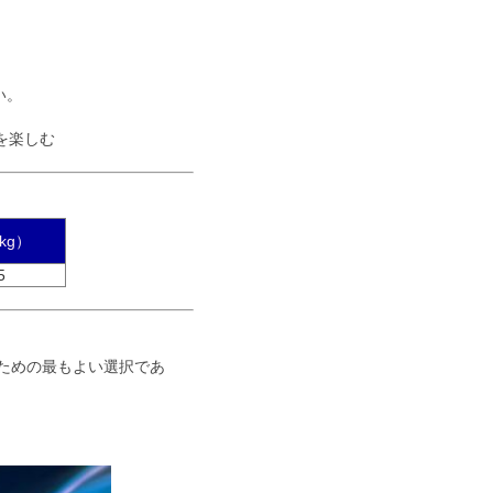
い。
を楽しむ
kg）
5
ための最もよい選択であ