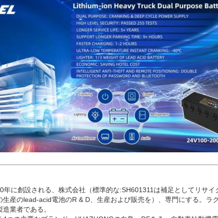
980年に創設される、株式会社（標準的な:SH601311は補足としてリサ
産のlead-acid電池のR & D、生産および販売を）、専門にする。
製造業者である。