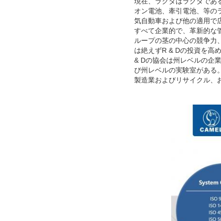
現在、ラクダはラクダである
オン電池、牽引電池、等のラ
気自動車および他の適用で
すべて企業的で、革新的な
ループの茎の中心の競争力
は絶えずR & Dの投資を
& Dの協会は州レベルの
び州レベルの実験室がある
製造業およびリサイクル、