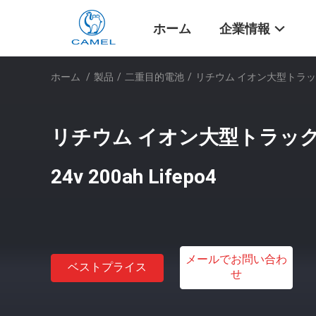
ホーム
企業情報
ホーム
/
製品
/
二重目的電池
/
リチウム イオン大型トラック二重
リチウム イオン大型トラック
24v 200ah Lifepo4
メールでお問い合わ
ベストプライス
せ