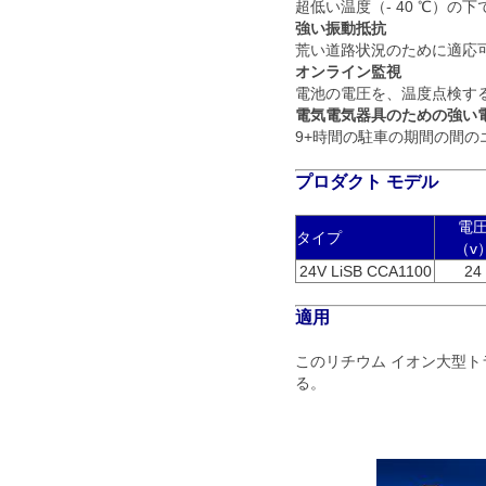
超低い温度（- 40 ℃）
強い振動抵抗
荒い道路状況のために適応
オンライン監視
電池の電圧を、温度点検す
電気電気器具のための強い
9+時間の駐車の期間の間
プロダクト モデル
電
タイプ
（v
24V LiSB CCA1100
24
適用
このリチウム イオン大型
る。