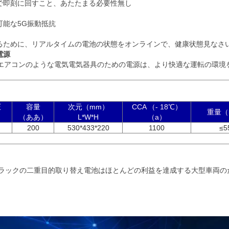
の下で即刻に回すこと、あたたまる必要性無し
可能な5G振動抵抗
るために、リアルタイムの電池の状態をオンラインで、健康状態見なさ
電源
のエアコンのような電気電気器具のための電源は、より快適な運転の環境
圧
容量
次元（mm）
CCA （- 18
℃）
重量（
）
（ああ）
L*W*H
（a）
200
530*433*220
1100
≤5
トラックの二重目的取り替え電池はほとんどの利益を達成する大型車両の