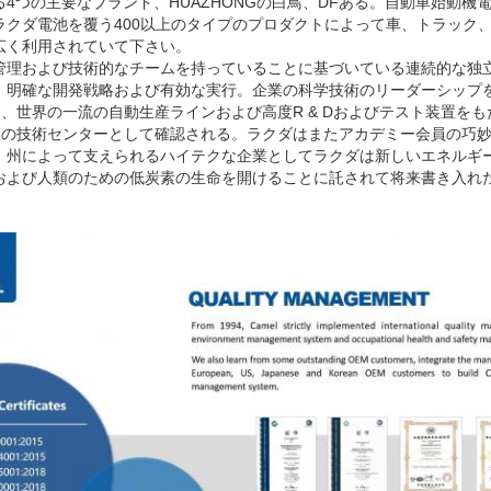
4つの主要なブランド、HUAZHONGの白鳥、DFある。自動車始動機
クダ電池を覆う400以上のタイプのプロダクトによって車、トラック、
広く利用されていて下さい。
管理および技術的なチームを持っていることに基づいている連続的な独
、明確な開発戦略および有効な実行。企業の科学技術のリーダーシップ
高め、世界の一流の自動生産ラインおよび高度R & Dおよびテスト装置を
企業の技術センターとして確認される。ラクダはまたアカデミー会員の巧
。州によって支えられるハイテクな企業としてラクダは新しいエネルギ
および人類のための低炭素の生命を開けることに託されて将来書き入れ