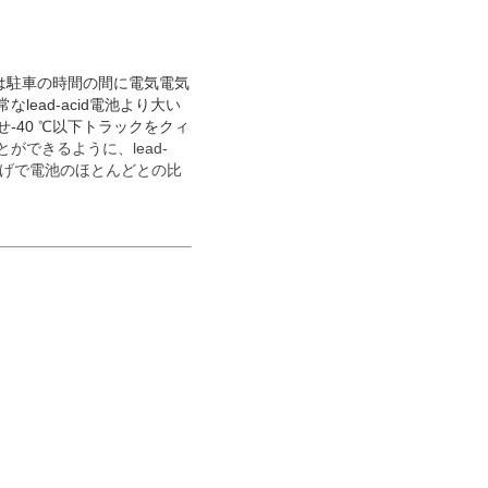
は駐車の時間の間に電気電気
ead-acid電池より大い
-40
℃
以下トラックをクィ
できるように、lead-
かげで電池のほとんどとの比