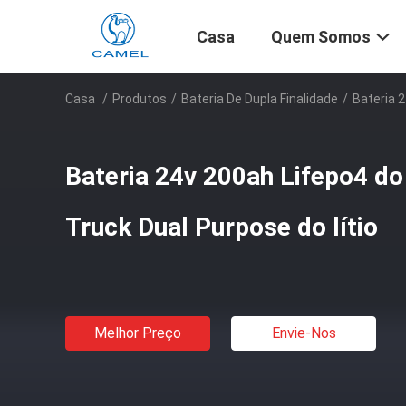
Casa
Quem Somos
Casa
/
Produtos
/
Bateria De Dupla Finalidade
/
Bateria 
Bateria 24v 200ah Lifepo4 d
Truck Dual Purpose do lítio
Melhor Preço
Envie-Nos