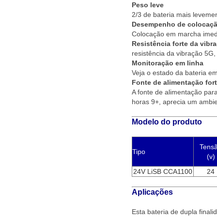
Peso leve
2/3 de bateria mais leveme
Desempenho de colocação
Colocação em marcha imedi
Resistência forte da vibr
resistência da vibração 5G
Monitoração em linha
Veja o estado da bateria em
Fonte de alimentação fort
A fonte de alimentação para
horas 9+, aprecia um ambie
Modelo do produto
Tens
Tipo
(v)
24V LiSB CCA1100
24
Aplicações
Esta bateria de dupla final