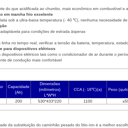
nte do que acidificada ao chumbo, mais econômico em combustível e 
 em marcha frio excelente
ata sob a ultra-baixa temperatura (- 40 ℃), nenhuma necessidade de
ação
, adaptávela para condições de estrada ásperas
 linha no tempo real, verificar a tensão da bateria, temperatura, estad
e para dispositivos elétricos
 dispositivos elétricos tais como o condicionador de ar durante o per
nte de condução mais confortável
Dimensões
ão
Capacidade
(milímetros)
CCA (- 18
℃)(a)
Peso (quil
(Ah)
L*W*H
200
530*433*220
1100
≤5
idade da substituição do caminhão pesado do lítio-íon é a melhor escol