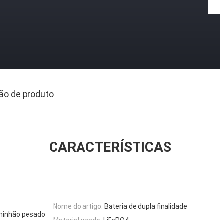
ão de produto
CARACTERÍSTICAS
Nome do artigo:
Bateria de dupla finalidade
aminhão pesado
Material usado:
LiFePO4