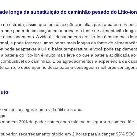
dade longa da substituição do caminhão pesado do Lítio-íon 
na estrada, assim que tem as exigências altas para a bateria. Especi
 grande poder de colocação em marcha e a fonte de alimentação longa 
 estacionamento. A vida útil desta bateria do lítio-íon é muito mais lo
rmal, e pode fornecer umas horas mais longas da fonte de alimentação
on pode adaptar-se à
ultra-
baixa temperatura, e você pode rapidamen
 a bateria do lítio-íon é muito mais leve do que a bateria acidificada
 combustível do caminhão. E os agradecimentos à experiência da cap
 de carro, o desempenho desta bateria conseguem melhores contage
duto
 vezes, assegurar uma vida útil de 5 anos
rga
MS mantém 20% do poder começando mínimo assegurar o começo fácil
 superior, recarregamento rápido em 2 horas para alcançar 95% SOC