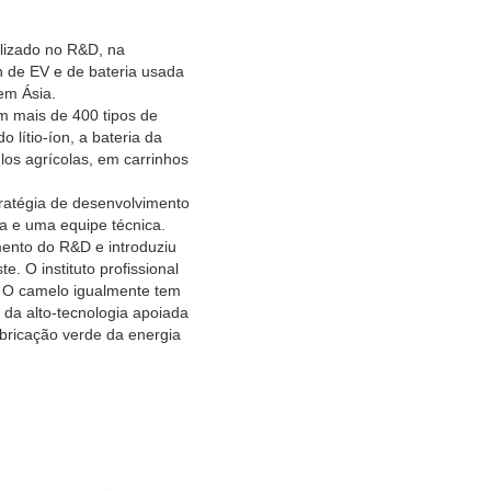
lizado no R&D, na
n de EV e de bateria usada
em Ásia.
 mais de 400 tipos de
 lítio-íon, a bateria da
los agrícolas, em carrinhos
ratégia de desenvolvimento
a e uma equipe técnica.
mento do R&D e introduziu
. O instituto profissional
. O camelo igualmente tem
 da alto-tecnologia apoiada
bricação verde da energia