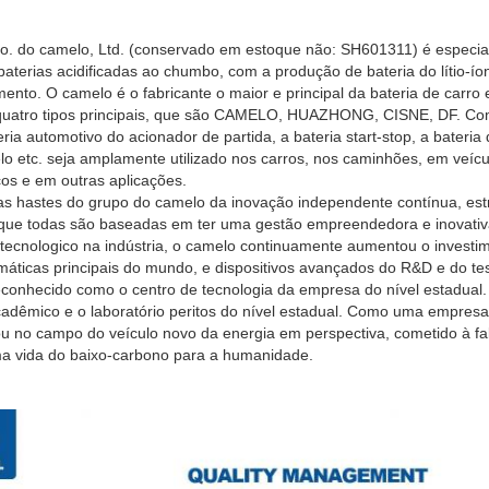
. do camelo, Ltd. (conservado em estoque não: SH601311) é especia
aterias acidificadas ao chumbo, com a produção de bateria do lítio-ío
nto. O camelo é o fabricante o maior e principal da bateria de carro 
quatro tipos principais, que são CAMELO, HUAZHONG, CISNE, DF. Com
a automotivo do acionador de partida, a bateria start-stop, a bateria do
lo etc. seja amplamente utilizado nos carros, nos caminhões, em veícu
icos e em outras aplicações.
as hastes do grupo do camelo da inovação independente contínua, est
, que todas são baseadas em ter uma gestão empreendedora e inovativ
 tecnologico na indústria, o camelo continuamente aumentou o investi
áticas principais do mundo, e dispositivos avançados do R&D e do teste
conhecido como o centro de tecnologia da empresa do nível estadual
cadêmico e o laboratório peritos do nível estadual. Como uma empresa
ou no campo do veículo novo da energia em perspectiva, cometido à fa
uma vida do baixo-carbono para a humanidade.