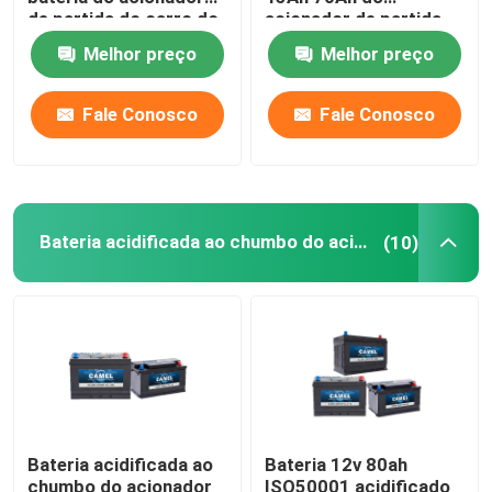
de partida do carro do
acionador de partida
EN 12V 36Ah 40Ah
do carro do veículo de
Melhor preço
Melhor preço
Bateria da parada de começo do carro
JIS
Fale Conosco
Fale Conosco
Bateria resistente do caminhão
Bateria acidificada ao chumbo do lazer
Bateria acidificada ao chumbo do acionador de partida
(10)
Bateria acidificada ao chumbo da tração
Bateria de dupla finalidade
Marine Battery acidificada ao chumbo
Bateria acidificada ao
Bateria 12v 80ah
Sistema residencial do armazenamento de energia
chumbo do acionador
ISO50001 acidificado