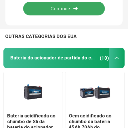
Excursão da fábrica
Controle da qualidade
OUTRAS CATEGORIAS DOS EUA
Contacte-nos
Bateria do acionador de partida do carro
(10)
Group Website
Bateria do acionador de partida do carro
Bateria acidificada ao chumbo do acionador de partid
Bateria acidificada ao
Oem acidificado ao
chumbo de Sli da
chumbo da bateria
Lítio Ion Starter Battery
bateria do acionador
45Ah 70Ah do