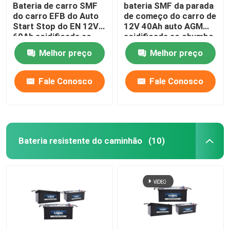
Bateria de carro SMF
bateria SMF da parada
do carro EFB do Auto
de começo do carro de
Start Stop do EN 12V
12V 40Ah auto AGM
60Ah acidificada ao
acidificada ao chumbo
chumbo para veículos
para a carrinha
Melhor preço
Melhor preço
Fale Conosco
Fale Conosco
Bateria resistente do caminhão
(10)