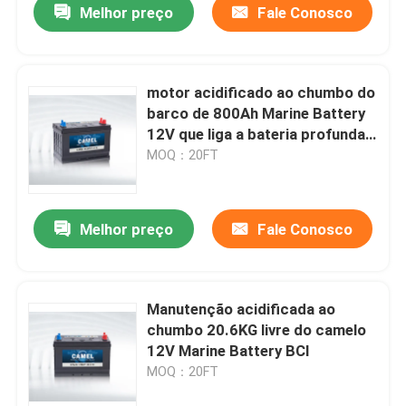
Melhor preço
Fale Conosco
motor acidificado ao chumbo do
barco de 800Ah Marine Battery
12V que liga a bateria profunda
do ciclo para ligar o barco
MOQ：20FT
Melhor preço
Fale Conosco
Manutenção acidificada ao
chumbo 20.6KG livre do camelo
12V Marine Battery BCI
MOQ：20FT