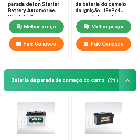
parada de Ion Starter
da bateria do camelo
Battery Automotive
da ignição LiFePo4
Start do lítio das
para a bateria do
baterias 12V 40Ah do
acionador de partida
Melhor preço
Melhor preço
camelo
do lítio do veículo do
carro
Fale Conosco
Fale Conosco
Bateria da parada de começo do carro
(21)