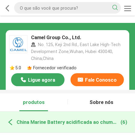
Camel Group Co., Ltd.
No. 125, Keji 2nd Rd., East Lake High-Tech
Development Zone,Wuhan, Hubei 430040,
China,China
5.0
Fornecedor verificado
Ligue agora
Fale Conosco
produtos
Sobre nós
China Marine Battery acidificada ao chumbo
(6)