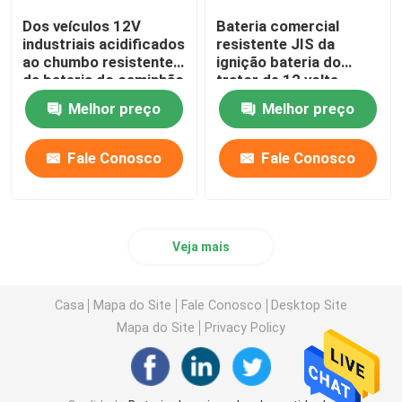
Dos veículos 12V
Bateria comercial
industriais acidificados
resistente JIS da
ao chumbo resistentes
ignição bateria do
da bateria do caminhão
trator de 12 volts
de JIS bateria portátil
Melhor preço
Melhor preço
do acionador de
partida
Fale Conosco
Fale Conosco
Veja mais
Casa
Mapa do Site
Fale Conosco
Desktop Site
Mapa do Site
Privacy Policy