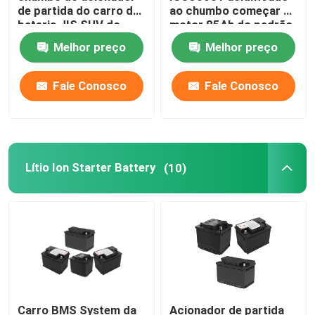
de partida do carro da
ao chumbo começar de
bateria JIS SUV do
motor 85Ah do padrão
Sistema portátil do armazenamento de energia
acionador de partida
75 do EN
Melhor preço
Melhor preço
de BCI 12V
Sistema comercial do armazenamento da bateria
Fale Conosco
Fale Conosco
Lítio Ion Starter Battery
(10)
Carro BMS System da
Acionador de partida