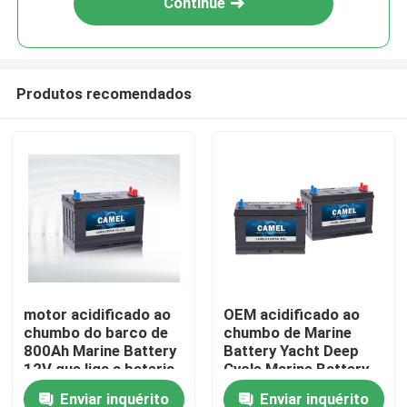
Continue
Produtos recomendados
Casa
motor acidificado ao
OEM acidificado ao
chumbo do barco de
chumbo de Marine
Produtos
800Ah Marine Battery
Battery Yacht Deep
12V que liga a bateria
Cycle Marine Battery
profunda do ciclo
do navio 800CCA
Enviar inquérito
Enviar inquérito
Sobre nós
para ligar o barco