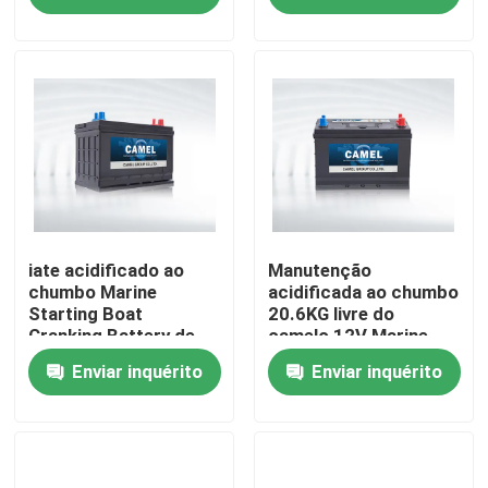
Excursão da fábrica
Controle da qualidade
Contacte-nos
Group Website
iate acidificado ao
Manutenção
chumbo Marine
acidificada ao chumbo
Starting Boat
20.6KG livre do
Cranking Battery de
camelo 12V Marine
Bateria do acionador de partida do carro
950Ah 12V
Battery BCI
Enviar inquérito
Enviar inquérito
Bateria acidificada ao chumbo do acionador de partid
Lítio Ion Starter Battery