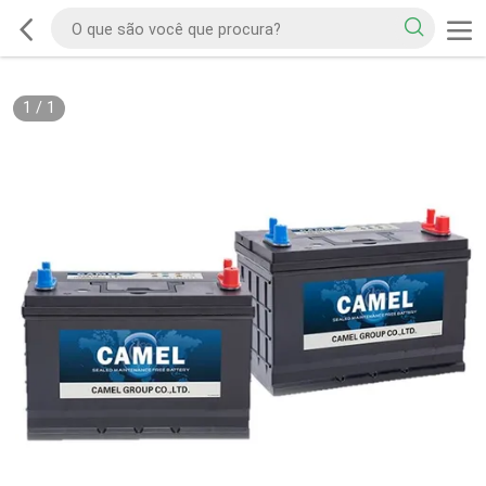
1
/
1