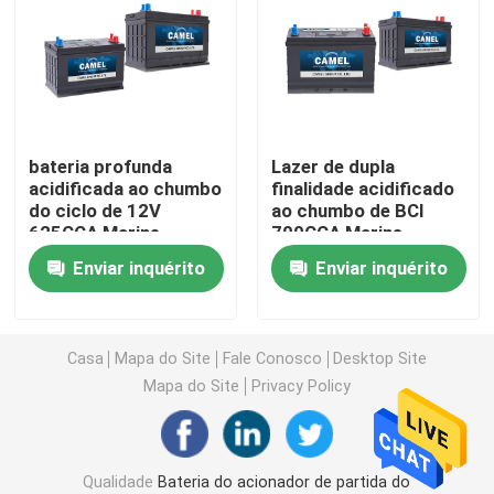
Bateria da parada de começo do carro
Bateria resistente do caminhão
bateria profunda
Lazer de dupla
acidificada ao chumbo
finalidade acidificado
Bateria acidificada ao chumbo do lazer
do ciclo de 12V
ao chumbo de BCI
625CCA Marine
700CCA Marine
Battery MF
Battery JIS
Bateria acidificada ao chumbo da tração
Enviar inquérito
Enviar inquérito
Bateria de dupla finalidade
Casa
Mapa do Site
Fale Conosco
Desktop Site
Mapa do Site
Privacy Policy
Marine Battery acidificada ao chumbo
Sistema residencial do armazenamento de energia
Qualidade
Bateria do acionador de partida do