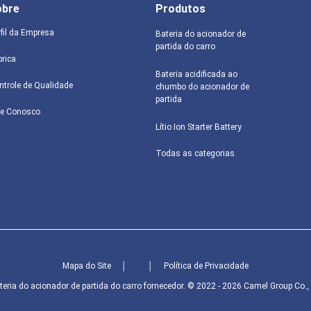
obre
Produtos
rfil da Empresa
Bateria do acionador de
partida do carro
brica
Bateria acidificada ao
ntrole de Qualidade
chumbo do acionador de
partida
le Conosco
Lítio Ion Starter Battery
Todas as categorias
Mapa do Site
│
│
Política de Privacidade
ria do acionador de partida do carro fornecedor. © 2022 - 2026 Camel Group Co., L