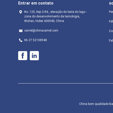
Entrar em contato
s
No. 125, Keji ò Rd., elevação do leste do lago -
Pe
zona do desenvolvimento da tecnologia,
Wuhan, Hubei 430040, China
Fá
camel@chinacamel.com
Co
86 27 52108948
Fa
China bom qualidade Bate