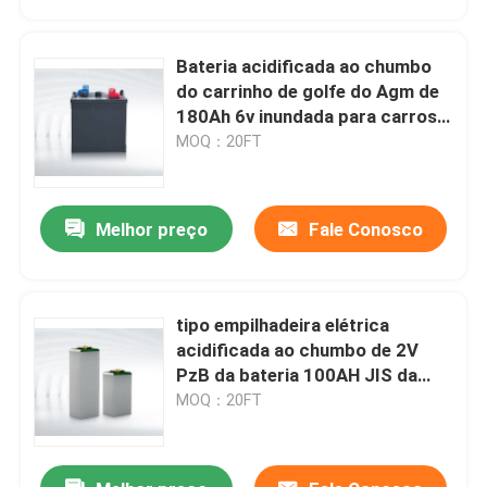
Bateria acidificada ao chumbo
do carrinho de golfe do Agm de
180Ah 6v inundada para carros-
patrulha
MOQ：20FT
Melhor preço
Fale Conosco
tipo empilhadeira elétrica
Casa
acidificada ao chumbo de 2V
PzB da bateria 100AH JIS da
tração
MOQ：20FT
Produtos
Sobre nós