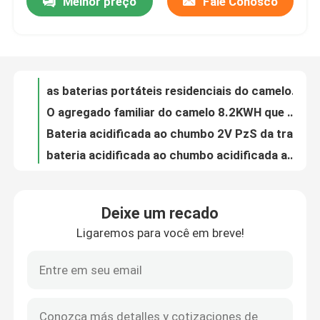
Melhor preço
Fale Conosco
OEM acidificado ao chumbo de Marine Battery Yacht Deep Cycle Marine Battery do navio 800CCA
10 do sistema residencial do armazenamento de energia de 20KWh RESS ao lítio recarregável Ion Battery Pack
Excursão da fábrica
5KWH à fonte de alimentação alternativa de 40KW HLithium Ion Battery Pack For Household
Backup de bateria residencial da montagem da parede do sistema do armazenamento de energia de 8.2KWH 288V toda em um
Controle da qualidade
as baterias portáteis residenciais do camelo do Power Pack 49.2kWh Lifepo4 dirigem sistemas do armazenamento de energia
O agregado familiar do camelo 8.2KWH que constrói a bateria Lifepo4 embala a fonte de alimentação da energia solar com inversor
Contacte-nos
Bateria acidificada ao chumbo 2V PzS da tração da empilhadeira elétrica do camelo do reboque
bateria acidificada ao chumbo acidificada ao chumbo da empilhadeira da bateria 110Ah da tração de 2V PzS
Bateria acidificada ao chumbo da tração do EN do camelo 2V para o reboque elétrico da empilhadeira
Group Website
bateria de baixa velocidade BCI do veículo elétrico 28kg COMO a bateria de 6V 180Ah
Deixe um recado
COMO a bateria profunda acidificada ao chumbo acidificada ao chumbo do ciclo da bateria 6V 210Ah do lazer de BCI
Bateria do acionador de partida do carro
Ligaremos para você em breve!
A bateria acidificada ao chumbo do lazer de JIS 6V 210Ah chapeia a bateria tubular lisa inundada
Bateria acidificada ao chumbo 8V 140Ah do lazer do reboque do carro elétrico do MF
Bateria acidificada ao chumbo do acionador de partid
Tipo acidificado ao chumbo do LPT da bateria do carrinho de golfe do EN BCI 8V 170Ah do reboque
BCI JIS inundou a bateria acidificada ao chumbo 120Ah do lazer baterias do carrinho de golfe de 12 volts
Lítio Ion Starter Battery