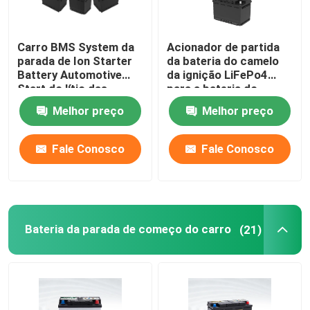
Carro BMS System da
Acionador de partida
parada de Ion Starter
da bateria do camelo
Battery Automotive
da ignição LiFePo4
Start do lítio das
para a bateria do
baterias 12V 40Ah do
acionador de partida
Melhor preço
Melhor preço
camelo
do lítio do veículo do
carro
Fale Conosco
Fale Conosco
Bateria da parada de começo do carro
(21)