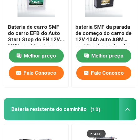
Bateria de carro SMF
bateria SMF da parada
do carro EFB do Auto
de começo do carro de
Start Stop do EN 12V
12V 40Ah auto AGM
60Ah acidificada ao
acidificada ao chumbo
chumbo para veículos
para a carrinha
Melhor preço
Melhor preço
Fale Conosco
Fale Conosco
Bateria resistente do caminhão
(10)