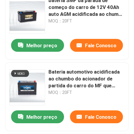
bateria SMF da parada de
começo do carro de 12V 40Ah
auto AGM acidificada ao chumbo
para a carrinha
MOQ：20FT
Melhor preço
Fale Conosco
Bateria automotivo acidificada
ao chumbo do acionador de
partida do carro do MF que
começa o poder BCI 12V
MOQ：20FT
Melhor preço
Fale Conosco