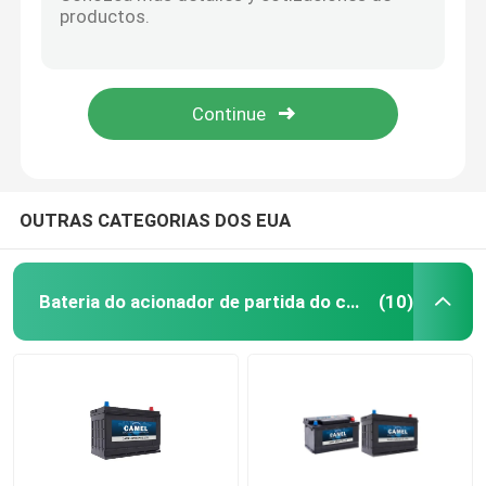
37KG bateria de carro Sightseeing do carrinho de golfe do LPT 12V da bateria acidificada ao chumbo 150ah
o caminhão pesado acidificado ao chumbo da bateria 1100cca de dupla finalidade absorveu a bateria de vidro de AGM 12V 240Ah da esteira
Bateria da parada de começo do carro
da bateria dupla profunda do ciclo de 12V 330Ah veículo resistente selado acidificado ao chumbo AGM
Bateria profunda resistente acidificada ao chumbo do ciclo do Agm da bateria de dupla finalidade de 1000CCA 12V
Bateria resistente do caminhão
Bateria de dupla finalidade 30KG de AGM 24v 100ah Lifepo4 do caminhão pesado
Bateria acidificada ao chumbo do lazer
OUTRAS CATEGORIAS DOS EUA
Bateria acidificada ao chumbo da tração
Bateria do acionador de partida do carro
(10)
Bateria de dupla finalidade
Marine Battery acidificada ao chumbo
Sistema residencial do armazenamento de energia