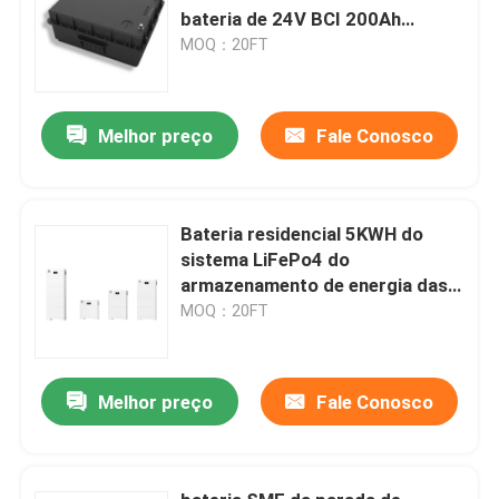
bateria de 24V BCI 200Ah
caminhão pesado
MOQ：20FT
Melhor preço
Fale Conosco
Bateria residencial 5KWH do
sistema LiFePo4 do
armazenamento de energia das
energias solares alternativas na
MOQ：20FT
grade fora da grade
Melhor preço
Fale Conosco