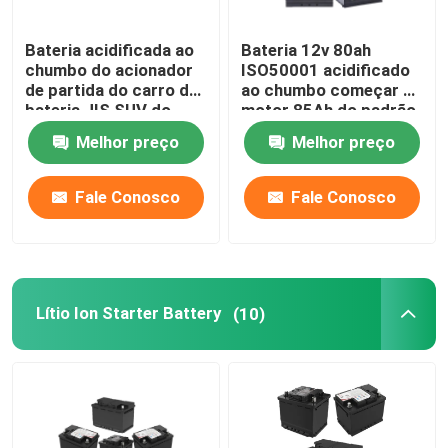
Bateria acidificada ao
Bateria 12v 80ah
chumbo do acionador
ISO50001 acidificado
de partida do carro da
ao chumbo começar de
bateria JIS SUV do
motor 85Ah do padrão
acionador de partida
75 do EN
Melhor preço
Melhor preço
de BCI 12V
Fale Conosco
Fale Conosco
Lítio Ion Starter Battery
(10)