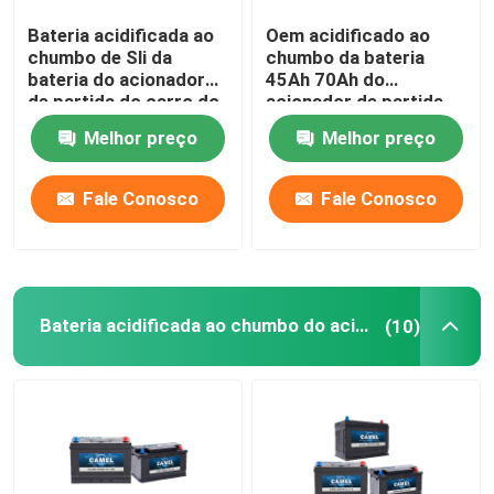
Bateria acidificada ao
Oem acidificado ao
Sistema portátil do armazenamento de energia
chumbo de Sli da
chumbo da bateria
bateria do acionador
45Ah 70Ah do
de partida do carro do
acionador de partida
Sistema comercial do armazenamento da bateria
EN 12V 36Ah 40Ah
do carro do veículo de
Melhor preço
Melhor preço
JIS
Fale Conosco
Fale Conosco
Bateria acidificada ao chumbo do acionador de partida
(10)