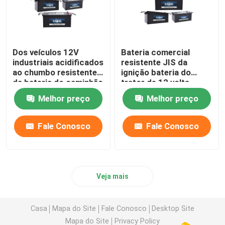
Dos veículos 12V
Bateria comercial
industriais acidificados
resistente JIS da
ao chumbo resistentes
ignição bateria do
da bateria do caminhão
trator de 12 volts
de JIS bateria portátil
Melhor preço
Melhor preço
do acionador de
partida
Fale Conosco
Fale Conosco
Veja mais
Casa
Mapa do Site
Fale Conosco
Desktop Site
Mapa do Site
Privacy Policy