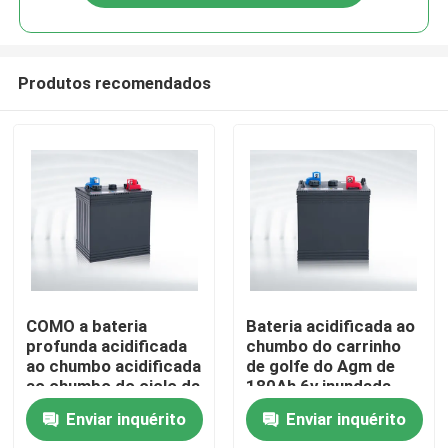
Produtos recomendados
Casa
COMO a bateria
Bateria acidificada ao
profunda acidificada
chumbo do carrinho
ao chumbo acidificada
de golfe do Agm de
Produtos
ao chumbo do ciclo da
180Ah 6v inundada
bateria 6V 210Ah do
para carros-patrulha
Enviar inquérito
Enviar inquérito
lazer de BCI
Sobre nós