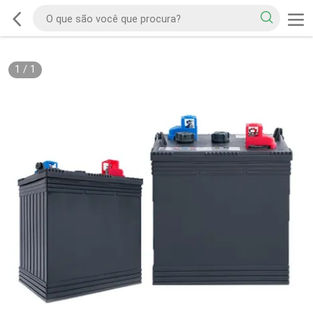
1
/
1