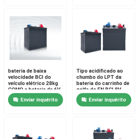
Excursão da fábrica
Controle da qualidade
Contacte-nos
bateria de baixa
Tipo acidificado ao
Group Website
velocidade BCI do
chumbo do LPT da
veículo elétrico 28kg
bateria do carrinho de
COMO a bateria de 6V
golfe do EN BCI 8V
180Ah
170Ah do reboque
Bateria do acionador de partida do carro
Enviar inquérito
Enviar inquérito
Bateria acidificada ao chumbo do acionador de partid
Lítio Ion Starter Battery