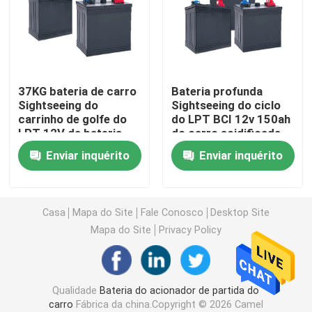
Bateria da parada de começo do carro
Bateria resistente do caminhão
37KG bateria de carro
Bateria profunda
Sightseeing do
Sightseeing do ciclo
carrinho de golfe do
do LPT BCI 12v 150ah
Bateria acidificada ao chumbo do lazer
LPT 12V da bateria
do carro acidificada
acidificada ao chumbo
ao chumbo
Enviar inquérito
Enviar inquérito
150ah
Bateria acidificada ao chumbo da tração
Bateria de dupla finalidade
Casa
Mapa do Site
Fale Conosco
Desktop Site
Mapa do Site
Privacy Policy
Marine Battery acidificada ao chumbo
Qualidade
Bateria do acionador de partida do
Sistema residencial do armazenamento de energia
carro
Fábrica da china.Copyright © 2026 Camel