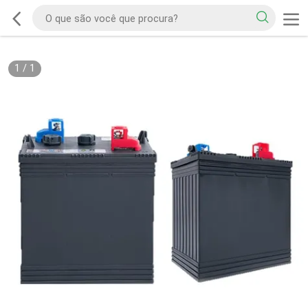
1
/
1