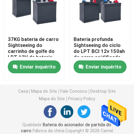
Bateria da parada de começo do carro
Bateria resistente do caminhão
37KG bateria de carro
Bateria profunda
Sightseeing do
Sightseeing do ciclo
carrinho de golfe do
do LPT BCI 12v 150ah
Bateria acidificada ao chumbo do lazer
LPT 12V da bateria
do carro acidificada
acidificada ao chumbo
ao chumbo
Enviar inquérito
Enviar inquérito
150ah
Bateria acidificada ao chumbo da tração
Bateria de dupla finalidade
Casa
Mapa do Site
Fale Conosco
Desktop Site
Mapa do Site
Privacy Policy
Marine Battery acidificada ao chumbo
Qualidade
Bateria do acionador de partida do
Sistema residencial do armazenamento de energia
carro
Fábrica da china.Copyright © 2026 Camel