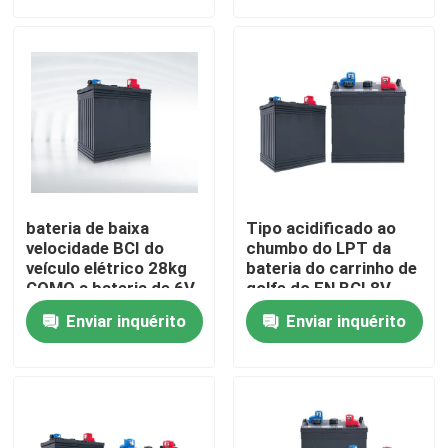
Excursão da fábrica
Controle da qualidade
Contacte-nos
bateria de baixa
Tipo acidificado ao
Group Website
velocidade BCI do
chumbo do LPT da
veículo elétrico 28kg
bateria do carrinho de
COMO a bateria de 6V
golfe do EN BCI 8V
180Ah
170Ah do reboque
Bateria do acionador de partida do carro
Enviar inquérito
Enviar inquérito
Bateria acidificada ao chumbo do acionador de partid
Lítio Ion Starter Battery