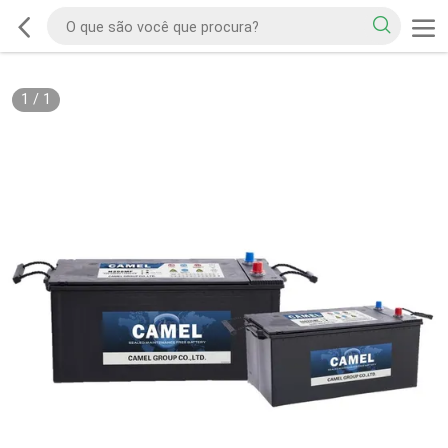
1
/
1