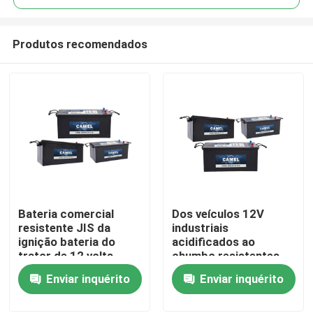
Produtos recomendados
Bateria comercial
Dos veículos 12V
Casa
resistente JIS da
industriais
ignição bateria do
acidificados ao
trator de 12 volts
chumbo resistentes
Produtos
da bateria do
Enviar inquérito
Enviar inquérito
caminhão de JIS
bateria portátil do
Sobre nós
acionador de partida