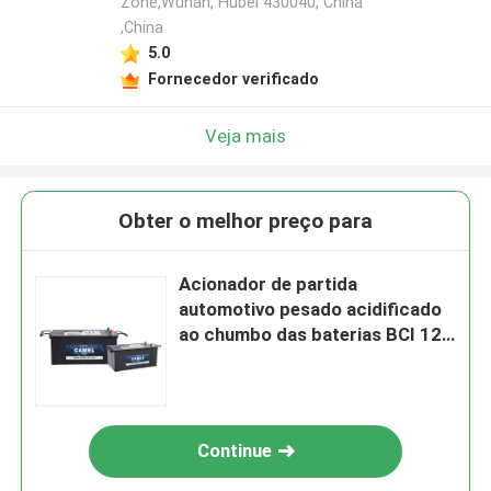
Zone,Wuhan, Hubei 430040, China
,China
5.0
Fornecedor verificado
Veja mais
Obter o melhor preço para
Acionador de partida
automotivo pesado acidificado
ao chumbo das baterias BCI 12V
do caminhão do EN B01
Continue