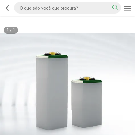
1
/
1