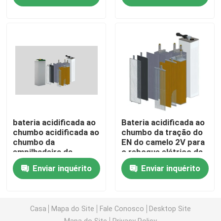
Excursão da fábrica
Controle da qualidade
Contacte-nos
Group Website
bateria acidificada ao
Bateria acidificada ao
chumbo acidificada ao
chumbo da tração do
chumbo da
EN do camelo 2V para
empilhadeira da
o reboque elétrico da
Bateria do acionador de partida do carro
bateria 110Ah da
empilhadeira
Enviar inquérito
Enviar inquérito
tração de 2V PzS
Bateria acidificada ao chumbo do acionador de partid
Casa
Mapa do Site
Fale Conosco
Desktop Site
Lítio Ion Starter Battery
Mapa do Site
Privacy Policy