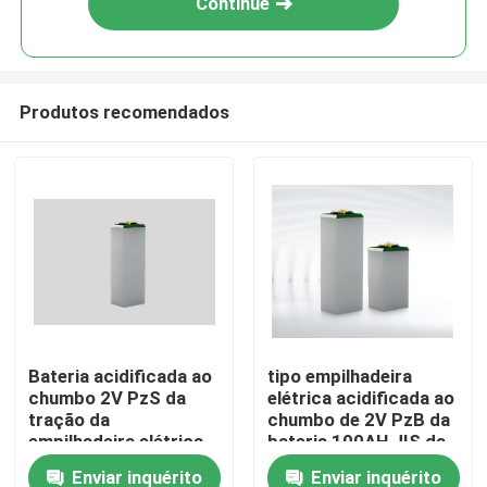
Continue
Produtos recomendados
Casa
Bateria acidificada ao
tipo empilhadeira
chumbo 2V PzS da
elétrica acidificada ao
Produtos
tração da
chumbo de 2V PzB da
empilhadeira elétrica
bateria 100AH JIS da
do camelo do reboque
tração
Enviar inquérito
Enviar inquérito
Sobre nós