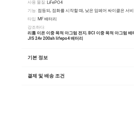
사용 물질:
LiFePO4
기능:
점등되, 점화를 시작할 때, 낮은 암페어 싸이클은 서
타입:
MF 배터리
강조하다:
,
리튬 이온 이중 목적 아그텀 전지
BCI 이중 목적 아그텀 
JIS 24v 200ah lifepo4 배터리
기본 정보
결제 및 배송 조건