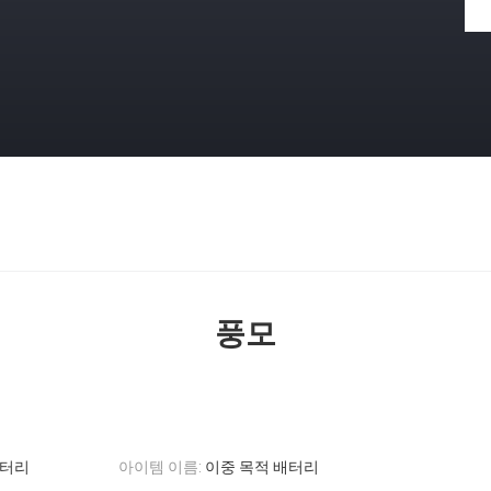
풍모
배터리
아이템 이름:
이중 목적 배터리