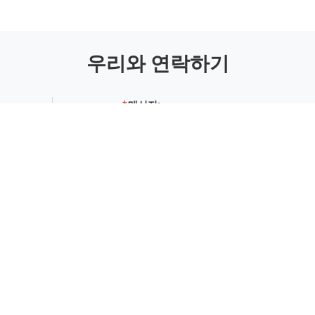
우리와 연락하기
메시지:
남은 문자(
20
/3000)
부터: