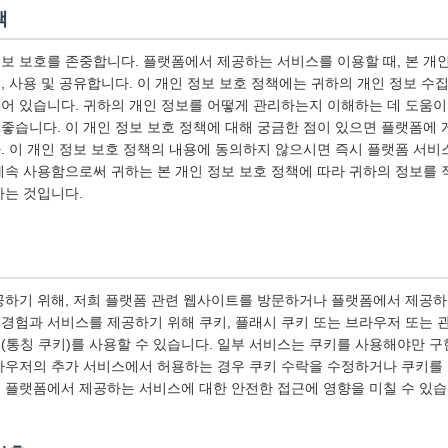
책
보 보호를 존중합니다. 플랫폼에서 제공하는 서비스를 이용할 때, 본 개인
 사용 및 공유합니다. 이 개인 정보 보호 정책에는 귀하의 개인 정보 수집, 
어 있습니다. 귀하의 개인 정보를 어떻게 관리하는지 이해하는 데 도움이
좋습니다. 이 개인 정보 보호 정책에 대해 궁금한 점이 있으면 플랫폼에 
. 이 개인 정보 보호 정책의 내용에 동의하지 않으시면 즉시 플랫폼 서비
계속 사용함으로써 귀하는 본 개인 정보 보호 정책에 따라 귀하의 정보를 적
하는 것입니다.
공하기 위해, 저희 플랫폼 관련 웹사이트를 방문하거나 플랫폼에서 제공하
경험과 서비스를 제공하기 위해 쿠키, 플래시 쿠키 또는 브라우저 또는
(통칭 쿠키)를 사용할 수 있습니다. 일부 서비스는 쿠키를 사용해야만 구
라우저의 추가 서비스에서 허용하는 경우 쿠키 수락을 수정하거나 쿠키를 
 플랫폼에서 제공하는 서비스에 대한 안전한 접근에 영향을 미칠 수 있습