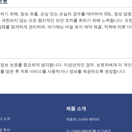
보호
기 위해, 정보 유출, 손상 또는 손실의 경우를 대비하여 SSL, 정보 암호
 국한되지 않는 모든 합리적인 보안 조치를 취하기 위해 노력합니다. 또
업체를 엄격하게 관리하며, 여기에는 비밀 유지 계약 체결, 직책에 따른 다
.
정보 보호를 중요하게 생각합니다. 미성년자인 경우, 보호자에게 이 개인
를 얻은 후 저희 서비스를 사용하거나 정보를 제공하도록 권장합니다.
제품 소개
사 소개
자동차 스타터 배터리
장 투어
산 스타터 배터리를 이끄세요