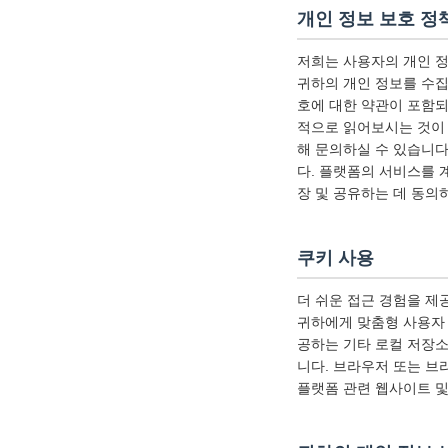
개인 정보 보호 정
저희는 사용자의 개인 정
귀하의 개인 정보를 수집,
호에 대한 약관이 포함되
적으로 읽어보시는 것이 
해 문의하실 수 있습니다
다. 플랫폼의 서비스를 
장 및 공유하는 데 동의
쿠키 사용
더 쉬운 접근 경험을 제
귀하에게 맞춤형 사용자 
공하는 기타 로컬 저장소
니다. 브라우저 또는 브
플랫폼 관련 웹사이트 및