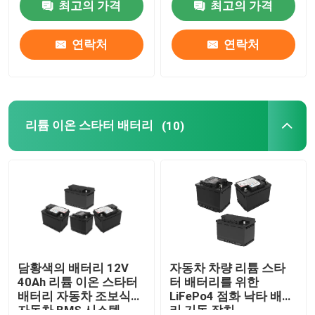
최고의 가격
최고의 가격
공장 여행
연락처
연락처
품질 관리
리튬 이온 스타터 배터리
(10)
연락주세요
Group Website
자동차 스타터 배터리
산 스타터 배터리를 이끄세요
담황색의 배터리 12V
자동차 차량 리튬 스타
40Ah 리튬 이온 스타터
터 배터리를 위한
배터리 자동차 조보식
LiFePo4 점화 낙타 배터
리튬 이온 스타터 배터리
자동차 BMS 시스템
리 기동 장치