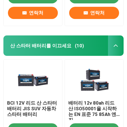
연락처
연락처
산 스타터 배터리를 이끄세요
(10)
집
BCI 12V 리드 산 스타터
배터리 12v 80ah 리드
제품
배터리 JIS SUV 자동차
산 ISO50001을 시작하
스타터 배터리
는 EN 표준 75 85Ah 엔
진
우리에 대하여