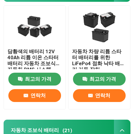
자동차 조보식 배터리
과적 트럭 배터리
담황색의 배터리 12V
자동차 차량 리튬 스타
산 휴식 배터리를 이끄세요
40Ah 리튬 이온 스타터
터 배터리를 위한
배터리 자동차 조보식
LiFePo4 점화 낙타 배터
자동차 BMS 시스템
리 기동 장치
산 트랙션 배터리를 이끄세요
최고의 가격
최고의 가격
이중 목적 배터리
연락처
연락처
리드 산 해양 배터리
주거 에너지 저장 시스템
자동차 조보식 배터리
(21)