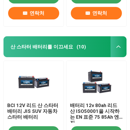
연락처
연락처
산 스타터 배터리를 이끄세요
(10)
집
BCI 12V 리드 산 스타터
배터리 12v 80ah 리드
제품
배터리 JIS SUV 자동차
산 ISO50001을 시작하
스타터 배터리
는 EN 표준 75 85Ah 엔
진
우리에 대하여