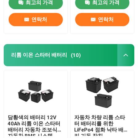
최고의 가격
최고의 가격
공장 여행
연락처
연락처
품질 관리
리튬 이온 스타터 배터리
(10)
연락주세요
Group Website
자동차 스타터 배터리
산 스타터 배터리를 이끄세요
담황색의 배터리 12V
자동차 차량 리튬 스타
40Ah 리튬 이온 스타터
터 배터리를 위한
배터리 자동차 조보식
LiFePo4 점화 낙타 배터
리튬 이온 스타터 배터리
자동차 BMS 시스템
리 기동 장치