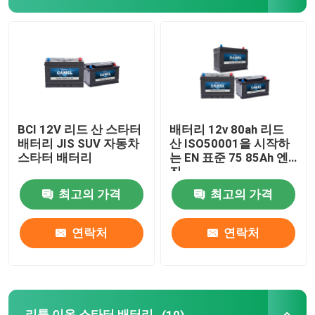
자동차 조보식 배터리
과적 트럭 배터리
산 휴식 배터리를 이끄세요
BCI 12V 리드 산 스타터
배터리 12v 80ah 리드
배터리 JIS SUV 자동차
산 ISO50001을 시작하
스타터 배터리
는 EN 표준 75 85Ah 엔
산 트랙션 배터리를 이끄세요
진
최고의 가격
최고의 가격
이중 목적 배터리
연락처
연락처
리드 산 해양 배터리
주거 에너지 저장 시스템
리튬 이온 스타터 배터리
(10)