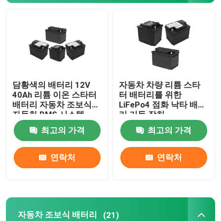
자동차 조보식 배터리
과적 트럭 배터리
담황색의 배터리 12V
자동차 차량 리튬 스타
산 휴식 배터리를 이끄세요
40Ah 리튬 이온 스타터
터 배터리를 위한
배터리 자동차 조보식
LiFePo4 점화 낙타 배터
자동차 BMS 시스템
리 기동 장치
산 트랙션 배터리를 이끄세요
최고의 가격
최고의 가격
이중 목적 배터리
연락처
연락처
리드 산 해양 배터리
주거 에너지 저장 시스템
자동차 조보식 배터리
(21)