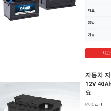
재료
용법
기능
최고
자동차 자
12V 40
요
MOQ:
20FT