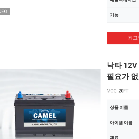
DEO
기능
최고
낙타 12V
필요가 없는
MOQ:
20FT
상품 이름
아이템 이름
재료