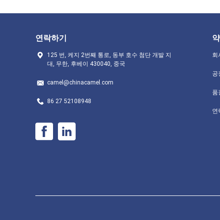
연락하기
약
125 번, 케지 2번째 통로, 동부 호수 첨단 개발 지
회
대, 무한, 후베이 430040, 중국
공
camel@chinacamel.com
품
86 27 52108948
연