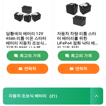
공장 여행
품질 관리
담황색의 배터리 12V
자동차 차량 리튬 스타
40Ah 리튬 이온 스타터
터 배터리를 위한
배터리 자동차 조보식
LiFePo4 점화 낙타 배터
연락주세요
자동차 BMS 시스템
리 기동 장치
최고의 가격
최고의 가격
Group Website
연락처
연락처
자동차 스타터 배터리
산 스타터 배터리를 이끄세요
자동차 조보식 배터리
(21)
리튬 이온 스타터 배터리