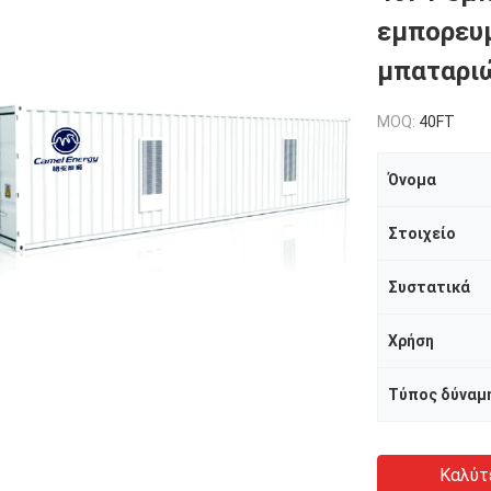
εμπορευ
μπαταρι
MOQ:
40FT
Όνομα
Στοιχείο
Συστατικά
Χρήση
Τύπος δύναμ
Καλύτ