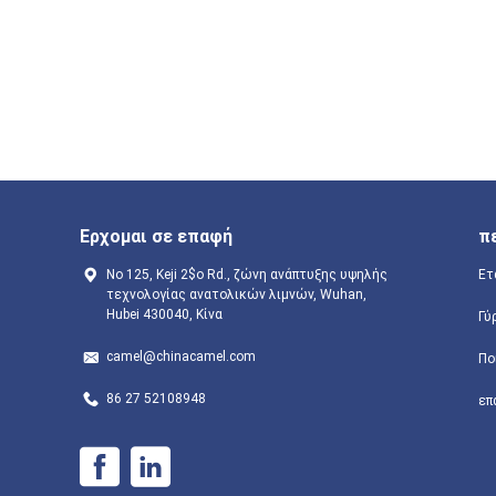
Ερχομαι σε επαφή
π
Νο 125, Keji 2$ο Rd., ζώνη ανάπτυξης υψηλής
Ετ
τεχνολογίας ανατολικών λιμνών, Wuhan,
Hubei 430040, Κίνα
Γύ
camel@chinacamel.com
Πο
86 27 52108948
επ