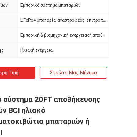
είων
Εμπορικό σύστημα μπαταριών
LiFePo4 μπαταρία, αναστροφέας, επιτροπή PV
Εμπορική & βιομηχανική ενεργειακή αποθήκευση
ης
Ηλιακή ενέργεια
ερη Τιμή
Στείλτε Μας Μήνυμα
ό σύστημα 20FT αποθήκευσης
ν BCI ηλιακό
ματοκιβώτιο μπαταριών ή
I