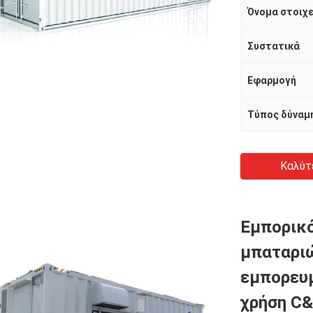
Όνομα στοιχ
Συστατικά
Εφαρμογή
Τύπος δύναμ
Καλύτ
Εμπορικ
μπαταριώ
εμπορευ
χρήση C&