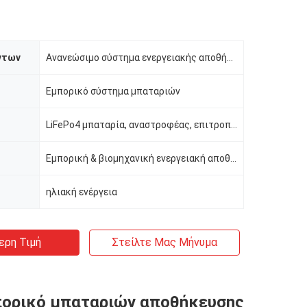
ντων
Ανανεώσιμο σύστημα ενεργειακής αποθήκευσης εμπορευματοκιβωτίων 20FT για τη χρήση C&I
Εμπορικό σύστημα μπαταριών
LiFePo4 μπαταρία, αναστροφέας, επιτροπή PV
Εμπορική & βιομηχανική ενεργειακή αποθήκευση
ηλιακή ενέργεια
ερη Τιμή
Στείλτε Μας Μήνυμα
πορικό μπαταριών αποθήκευσης