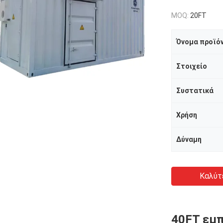
MOQ:
20FT
Όνομα προϊό
Στοιχείο
Συστατικά
Χρήση
Δύναμη
Καλύτ
40FT εμ