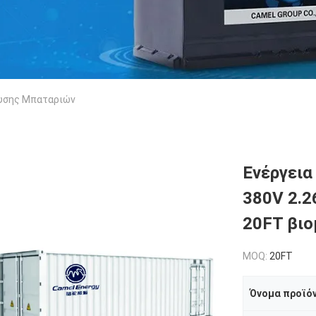
υσης Μπαταριών
Ενέργεια
380V 2.
20FT βιο
MOQ:
20FT
Όνομα προϊό