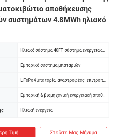
ματοκιβώτιο αποθήκευσης
ών συστημάτων 4.8MWh ηλιακό
Ηλιακό σύστημα 40FT σύστημα ενεργειακής αποθήκευσης εμπορευματοκιβωτίων 4.8MWh για C&I
Εμπορικό σύστημα μπαταριών
LiFePo4 μπαταρία, αναστροφέας, επιτροπή PV
Εμπορική & βιομηχανική ενεργειακή αποθήκευση
ης
Ηλιακή ενέργεια
ερη Τιμή
Στείλτε Μας Μήνυμα