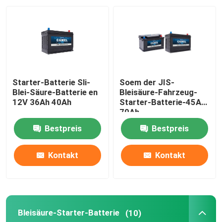
Fabrik-Ausflug
Qualitätskontrolle
Starter-Batterie Sli-
Soem der JIS-
Treten Sie mit uns in Verbindung
Blei-Säure-Batterie en
Bleisäure-Fahrzeug-
12V 36Ah 40Ah
Starter-Batterie-45Ah
70Ah
Group Website
Bestpreis
Bestpreis
Starterbatterie
Kontakt
Kontakt
Bleisäure-Starter-Batterie
Bleisäure-Starter-Batterie
(10)
Lithium Ion Starter Battery