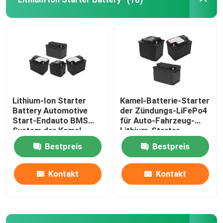
Tragbares Energiespeichersystem
Handelsbatterie-Speicher-System
Lithium-Ion Starter
Kamel-Batterie-Starter
Battery Automotive
der Zündungs-LiFePo4
Start-Endauto BMS
für Auto-Fahrzeug-
System der Kamel-
Lithium-Starter-
Batterie-12V 40Ah
Batterie
Bestpreis
Bestpreis
Kontakt
Kontakt