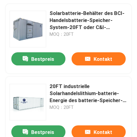
Solarbatterie-Behälter des BCI-
Handelsbatterie-Speicher-
System-20FT oder C&I-
Gebrauch
MOQ：20FT
Bestpreis
Kontakt
20FT industrielle
Solarhandelslithium-batterie-
Energie des batterie-Speicher-
System-380V 2.26MWh
MOQ：20FT
Bestpreis
Kontakt