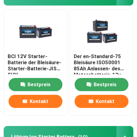
Autoanfangsendbatterie
Hochleistungs-LKW-Batterie
Bleisäurefreizeitbatterie
BCI 12V Starter-
Der en-Standard-75
Batterie der Bleisäure-
Bleisäure ISO50001
Starter-Batterie-JIS
85Ah Anlassen- des
Bleisäurezugkraftbatterie
SUV
Motorsbatterie-12v
80ah
Bestpreis
Bestpreis
Einem doppelten Zweck dienende Batterie
Kontakt
Kontakt
Bleisäure Marine Battery
Wohnenergie-Speicher-System
Lithium Ion Starter Battery
(10)