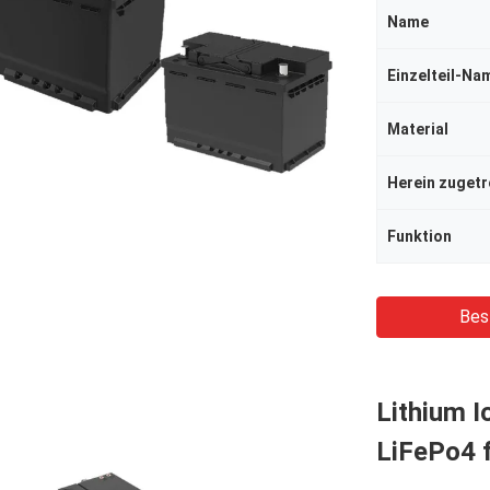
Name
Einzelteil-Na
Material
Herein zugetr
Funktion
Bes
Lithium I
LiFePo4 