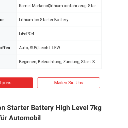
Kamel-Markenc$lithium-ionfahrzeug-Starter-Batterie
me
Lithium Ion Starter Battery
LiFePO4
offen
Auto, SUV, Leicht- LKW
Beginnen, Beleuchtung, Zündung, Start-Stopp
tpreis
Mailen Sie Uns
on Starter Battery High Level 7kg
für Automobil