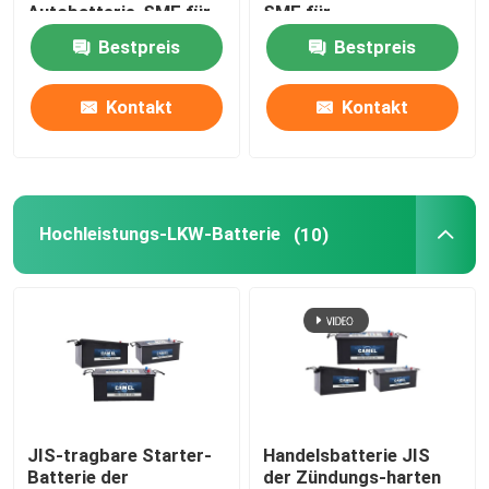
Autobatterie-SMF für
SMF für
Fahrzeuge
Mehrzweckfahrzeug
Bestpreis
Bestpreis
Tragbares Energiespeichersystem
Kontakt
Kontakt
Handelsbatterie-Speicher-System
Hochleistungs-LKW-Batterie
(10)
JIS-tragbare Starter-
Handelsbatterie JIS
Batterie der
der Zündungs-harten