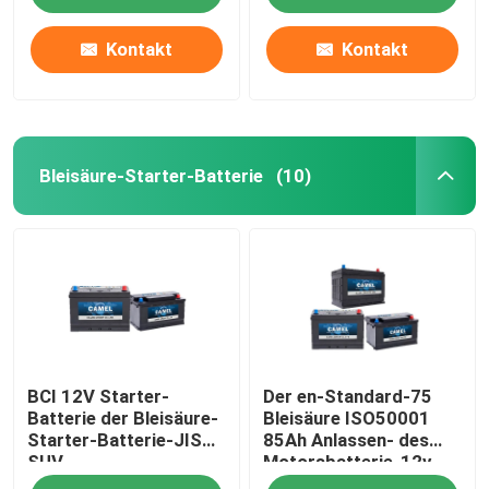
Kontakt
Kontakt
Bleisäure-Starter-Batterie
(10)
Haus
BCI 12V Starter-
Der en-Standard-75
Produkte
Batterie der Bleisäure-
Bleisäure ISO50001
Starter-Batterie-JIS
85Ah Anlassen- des
SUV
Motorsbatterie-12v
Über uns
80ah