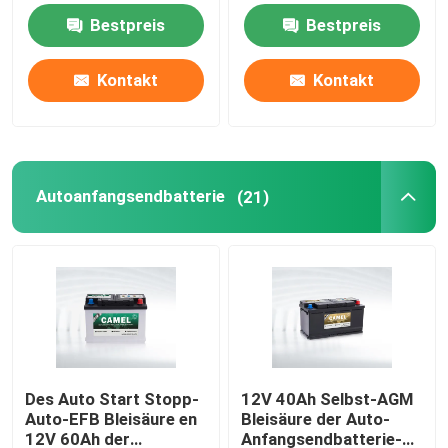
Batterie-12V 40Ah
Batterie
Bestpreis
Bestpreis
Autoanfangsendbatterie
Kontakt
Kontakt
Hochleistungs-LKW-Batterie
Bleisäurefreizeitbatterie
Autoanfangsendbatterie
(21)
Bleisäurezugkraftbatterie
Einem doppelten Zweck dienende Batterie
Bleisäure Marine Battery
Des Auto Start Stopp-
12V 40Ah Selbst-AGM
Auto-EFB Bleisäure en
Bleisäure der Auto-
Wohnenergie-Speicher-System
12V 60Ah der
Anfangsendbatterie-