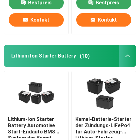
Bestpreis
Bestpreis
Fabrik-Ausflug
Kontakt
Kontakt
Qualitätskontrolle
Lithium Ion Starter Battery
(10)
Treten Sie mit uns in Verbindung
Group Website
Starterbatterie
Bleisäure-Starter-Batterie
Lithium-Ion Starter
Kamel-Batterie-Starter
Battery Automotive
der Zündungs-LiFePo4
Start-Endauto BMS
für Auto-Fahrzeug-
Lithium Ion Starter Battery
System der Kamel-
Lithium-Starter-