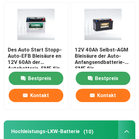
Autoanfangsendbatterie
Hochleistungs-LKW-Batterie
Des Auto Start Stopp-
12V 40Ah Selbst-AGM
Bleisäurefreizeitbatterie
Auto-EFB Bleisäure en
Bleisäure der Auto-
12V 60Ah der
Anfangsendbatterie-
Autobatterie-SMF für
SMF für
Fahrzeuge
Mehrzweckfahrzeug
Bleisäurezugkraftbatterie
Bestpreis
Bestpreis
Einem doppelten Zweck dienende Batterie
Kontakt
Kontakt
Bleisäure Marine Battery
Hochleistungs-LKW-Batterie
(10)
Wohnenergie-Speicher-System