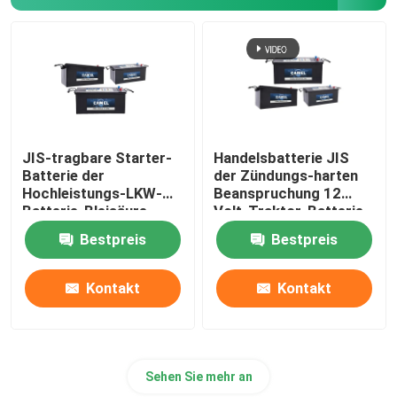
Tragbares Energiespeichersystem
Handelsbatterie-Speicher-System
JIS-tragbare Starter-
Handelsbatterie JIS
Batterie der
der Zündungs-harten
Hochleistungs-LKW-
Beanspruchung 12
Batterie-Bleisäure-
Volt-Traktor-Batterie
industriellen Fahrzeug-
Bestpreis
Bestpreis
12V
Kontakt
Kontakt
Sehen Sie mehr an