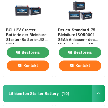
BCI 12V Starter-
Der en-Standard-75
Batterie der Bleisäure-
Bleisäure ISO50001
Starter-Batterie-JIS
85Ah Anlassen- des
SUV
Motorsbatterie-12v
80ah
Bestpreis
Bestpreis
Kontakt
Kontakt
Haus
Produkte
Lithium Ion Starter Battery
(10)
Über uns