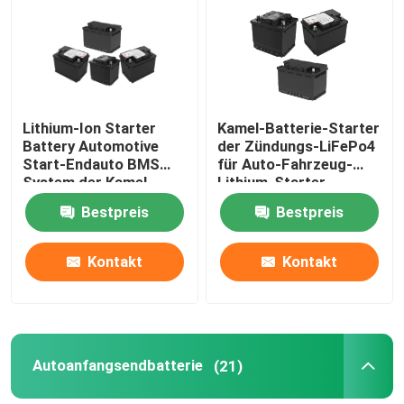
Fabrik-Ausflug
Qualitätskontrolle
Lithium-Ion Starter
Kamel-Batterie-Starter
Battery Automotive
der Zündungs-LiFePo4
Start-Endauto BMS
für Auto-Fahrzeug-
Treten Sie mit uns in Verbindung
System der Kamel-
Lithium-Starter-
Batterie-12V 40Ah
Batterie
Bestpreis
Bestpreis
Group Website
Kontakt
Kontakt
Starterbatterie
Bleisäure-Starter-Batterie
Autoanfangsendbatterie
(21)
Lithium Ion Starter Battery