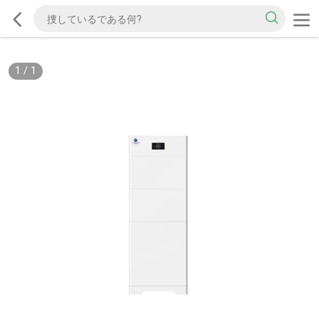
1
/
1