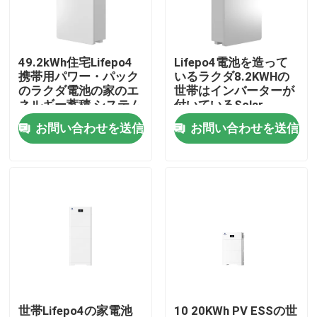
工場旅行
49.2kWh住宅Lifepo4
Lifepo4電池を造って
携帯用パワー・パック
いるラクダ8.2KWHの
品質管理
のラクダ電池の家のエ
世帯はインバーターが
ネルギー蓄積 システム
付いているSolar
Energy電源を詰める
お問い合わせを送信
お問い合わせを送信
私達に連絡しなさい
Group Website
車の始動機電池
鉛の酸の始動機電池
リチウム イオン始動機電池
世帯Lifepo4の家電池
10 20KWh PV ESSの世