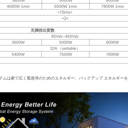
3600W
5000W
6000W
4680W 1min
6500W 1min
7800W 1min
<10ms>
<2>
充満排出変数
85Vdc~450Vdc
3600W
5000W
6000W
32A （settable）
5400W
7500W
7800W
ステムは家で広く緊急等のためのエネルギー、バックアップ エネルギー