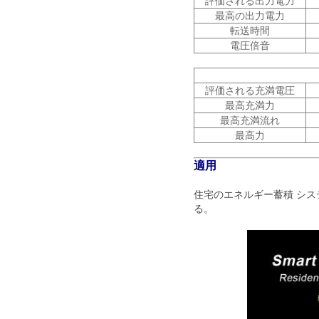
評価される出力電力
最高の出力電力
転送時間
電圧倍音
評価される充満電圧
最高充満力
最高充満流れ
最高力
適用
住宅のエネルギー蓄積 シ
る。