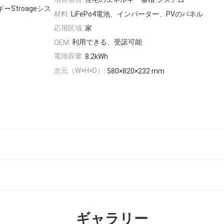
Stroageシス
材料:
LiFePo4電池、インバーター、PVのパネル
応用区域:
家
利用できる、受諾可能
OEM:
電池容量:
8.2kWh
次元（W×H×D）:
580×820×232 mm
ギャラリー