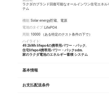
ラクダのブランド回復可能なオールインワン住宅エネルギー
テム
機能:
Solar energy貯蔵、電源
電池のタイプ:
LifePO4
周期:
10000 （ある特定のテスト条件の下で）
ハイライト:
,
49.2kWh lifepo4の携帯用パワー・パック
,
住宅lifepo4携帯用パワー・パックodm
家のラクダ電池のエネルギー蓄積 システム
基本情報
お支払配送条件