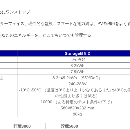
めにワンストップ
ンターフェイス、理性的な監視、スマートな電力網は
、
PVの利用をよく
あなたのエネルギーを、どこでもいつでも
管理する
StorageB 8.2
LiFePO4
8.2kWh
7.9kWh
囲
8.2~49.2kWh （95%DoD）
240-288V
-10°C~50°C （温度は0°Cよりより少なくあるまたは40°Cの
の性能より多くは減る）
10000 （ある特定のテスト条件の下で）
580×820×232 mm
88kg
貯蔵3600
貯蔵5000