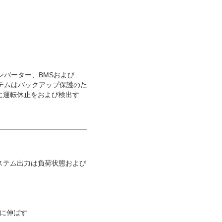
ンバーター、BMSおよび
テムはバックアップ保護のた
に運転休止をおよび検出す
ステム出力は負荷状態および
Whに伸ばす