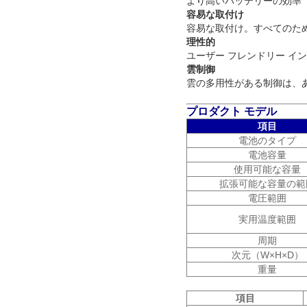
より高いバッテリーの効率
容易な取付け
容易な取付け。すべてのた
理性的
ユーザー フレンドリー イ
雲制御
雲の多用性がある制御は
、
プロダクト モデル
項目
電池のタイプ
電池容量
使用可能な容量
拡張可能な容量の範
電圧範囲
実用温度範囲
周期
次元（W×H×D）
重量
項目