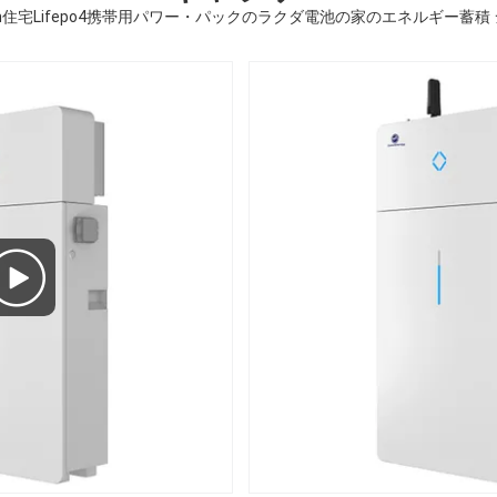
kWh住宅Lifepo4携帯用パワー・パックのラクダ電池の家のエネルギー蓄積