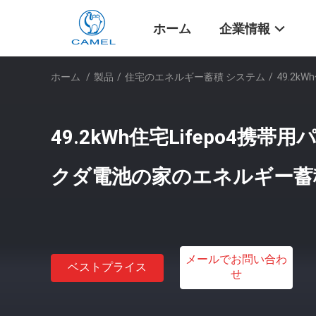
ホーム
企業情報
ホーム
/
製品
/
住宅のエネルギー蓄積 システム
/
49.2
49.2kWh住宅Lifepo4携
クダ電池の家のエネルギー蓄
メールでお問い合わ
ベストプライス
せ