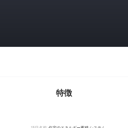
特徴
項目名前:
住宅のエネルギー蓄積 システム