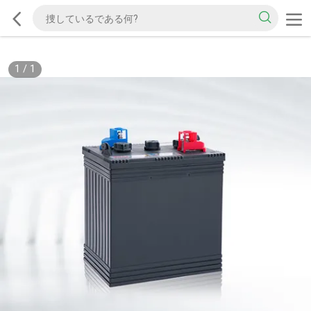
1
/
1