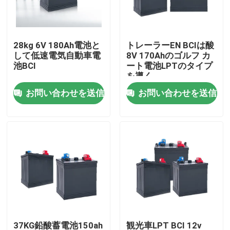
工場旅行
28kg 6V 180Ah電池と
トレーラーEN BCIは酸
して低速電気自動車電
8V 170Ahのゴルフ カ
品質管理
池BCI
ート電池LPTのタイプ
を導く
お問い合わせを送信
お問い合わせを送信
私達に連絡しなさい
Group Website
車の始動機電池
鉛の酸の始動機電池
リチウム イオン始動機電池
37KG鉛酸蓄電池150ah
観光車LPT BCI 12v