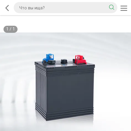
1
/
1