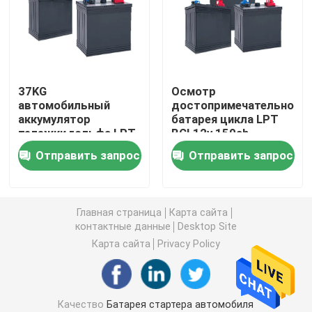
Батарея стопа начала автомобиля
Сверхмощная батарея тележки
37KG
Осмотр
автомобильный
достопримечательност
аккумулятор
батарея цикла LPT
Свинцовокислотная батарея отдыха
тележки гольфа LPT
BCI 12v 150ah
12V
автомобиля
Отправить запрос
Отправить запрос
свинцовокислотной
глубокая
Свинцовокислотная батарея тракции
батареи 150ah
свинцовокислотная
осмотр
достопримечательностей
Двухцелевая батарея
Главная страница
Карта сайта
контактные данные
Desktop Site
Карта сайта
Privacy Policy
Свинцовокислотная морская батарея
Жилая система накопления энергии
Качество
Батарея стартера автомобиля