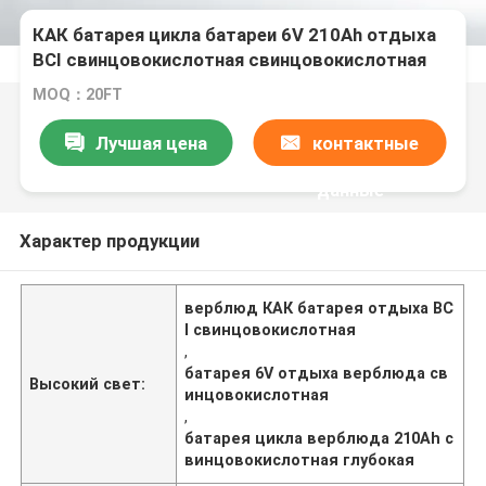
КАК батарея цикла батареи 6V 210Ah отдыха
BCI свинцовокислотная свинцовокислотная
глубокая
MOQ：20FT
Лучшая цена
контактные
данные
Характер продукции
верблюд КАК батарея отдыха BC
I свинцовокислотная
,
батарея 6V отдыха верблюда св
Высокий свет:
инцовокислотная
,
батарея цикла верблюда 210Ah с
винцовокислотная глубокая