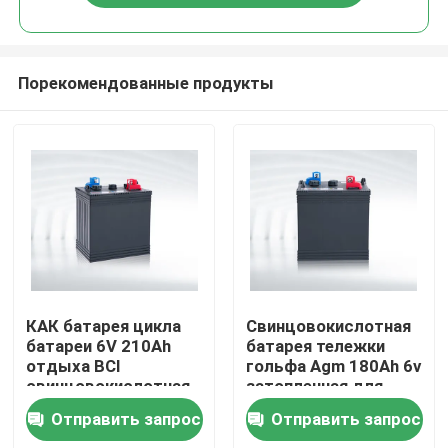
Порекомендованные продукты
Дом
КАК батарея цикла
Свинцовокислотная
батареи 6V 210Ah
батарея тележки
отдыха BCI
гольфа Agm 180Ah 6v
Продукты
свинцовокислотная
затопленная для
свинцовокислотная
патрульных машин
Отправить запрос
Отправить запрос
глубокая
О нас