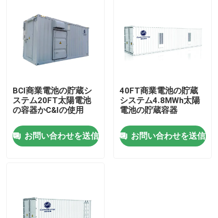
BCI商業電池の貯蔵シ
40FT商業電池の貯蔵
ステム20FT太陽電池
システム4.8MWh太陽
の容器かC&Iの使用
電池の貯蔵容器
お問い合わせを送信
お問い合わせを送信
家
プロダクト
私達について