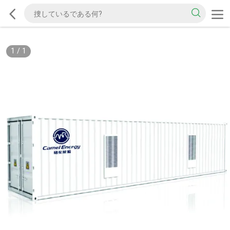
1
/
1