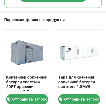
Порекомендованные продукты
Дом
Контейнер солнечной
Тара для хранения
батареи системы
солнечной батареи
20FT хранения
системы 4.8MWh
Продукты
батареи BCI
хранения батареи
коммерчески или
40FT коммерчески
Отправить запрос
Отправить запрос
польза C&I
О нас