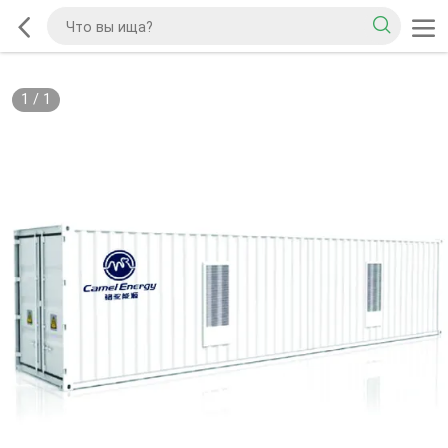
1
/
1