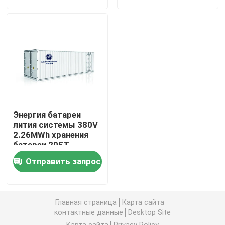
Путешествие фабрики
Проверка качества
Свяжитесь мы
Энергия батареи
Group Website
лития системы 380V
2.26MWh хранения
батареи 20FT
промышленная
Батарея стартера автомобиля
Отправить запрос
солнечная
коммерчески
Свинцовокислотная батарея стартера
Главная страница
Карта сайта
контактные данные
Desktop Site
Батарея стартера иона лития
Карта сайта
Privacy Policy