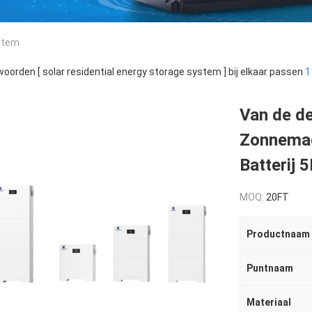
ystem
oorden [ solar residential energy storage system ] bij elkaar passen
1
Van de de
Zonnemac
Batterij
MOQ:
20FT
Productnaam
Puntnaam
Materiaal