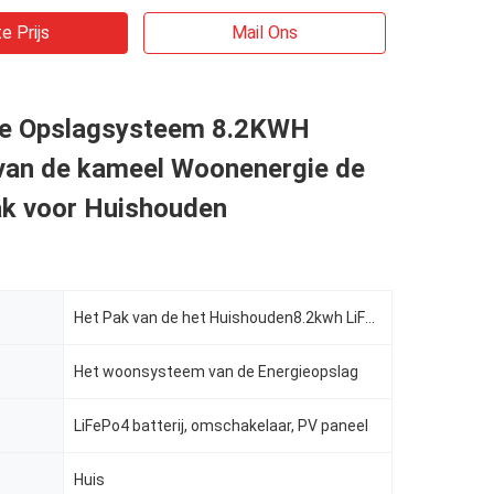
e Prijs
Mail Ons
de Opslagsysteem 8.2KWH
van de kameel Woonenergie de
ak voor Huishouden
Het Pak van de het Huishouden8.2kwh LiFePo4 Batterij van het kameelmerk met Omschakelaar alle-in-Één
Het woonsysteem van de Energieopslag
LiFePo4 batterij, omschakelaar, PV paneel
Huis