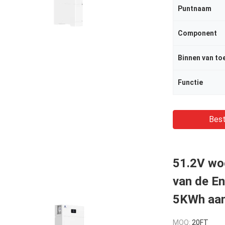
Puntnaam
Component
Functie
Best
51.2V woo
van de E
5KWh aa
MOQ:
20FT