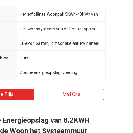
Het efficiënte Woonpak 5KWh-40KWh van de Energieaccu
Het woonsysteem van de Energieopslag
LiFePo4 batterij, omschakelaar, PV paneel
bied
Huis
Zonne-energieopslag, voeding
e Prijs
Mail Ons
e Energieopslag van 8.2KWH
 de Woon het Systeemmuur