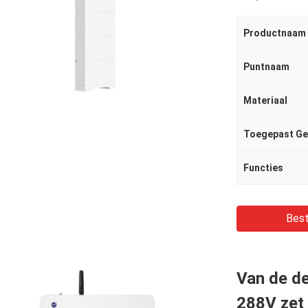
Productnaam
Puntnaam
Materiaal
Toegepast Ge
Functies
Best
Van de d
288V zet