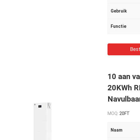
Gebruik
Functie
Best
10 aan va
20KWh R
Navulbaar
MOQ:
20FT
Naam