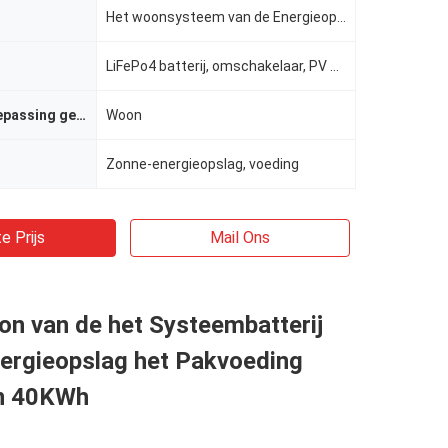
Het woonsysteem van de Energieopslag
LiFePo4 batterij, omschakelaar, PV paneel
Binnen van toepassing geweest
Woon
Zonne-energieopslag, voeding
e Prijs
Mail Ons
n van de het Systeembatterij
nergieopslag het Pakvoeding
n 40KWh