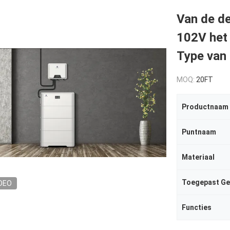
Van de d
102V het
Type van
MOQ:
20FT
Productnaam
Puntnaam
Materiaal
Toegepast Ge
DEO
Functies