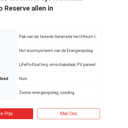
p Reserve allen in
Pak van de tweede Generatie het lithium-Ionenbatterij voor Huishoudenvoeding 5KWH-40KWH
Het woonsysteem van de Energieopslag
LiFePo4 batterij, omschakelaar, PV paneel
bied
Huis
Zonne-energieopslag, voeding
e Prijs
Mail Ons