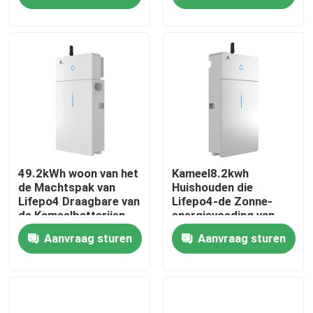
HESB1
Fabrieksreis
Kwaliteitscontrole
Contacteer ons
Group Website
49.2kWh woon van het
Kameel8.2kwh
de Machtspak van
Huishouden die
Lifepo4 Draagbare van
Lifepo4-de Zonne-
de Kameelbatterijen
energievoeding van
De batterij van de autoaanzet
van de het Huisenergie
Batterijpakken met
Aanvraag sturen
Aanvraag sturen
de Opslagsystemen
Omschakelaar bouwen
Hoofd Zure Aanzetbatterij
Lithium Ion Starter Battery