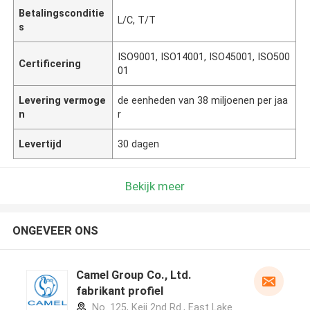
Betalingsconditie
L/C, T/T
s
ISO9001, ISO14001, ISO45001, ISO500
Certificering
01
Levering vermoge
de eenheden van 38 miljoenen per jaa
n
r
Levertijd
30 dagen
Bekijk meer
ONGEVEER ONS
Camel Group Co., Ltd.
fabrikant profiel
No. 125, Keji 2nd Rd., East Lake