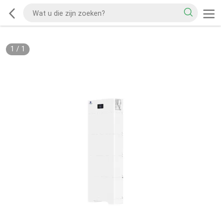
1
/
1