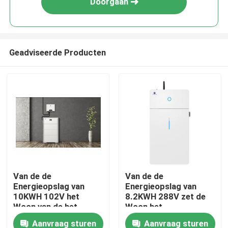
Doorgaan
Geadviseerde Producten
Huis
Van de de
Van de de
Energieopslag van
Energieopslag van
Producten
10KWH 102V het
8.2KWH 288V zet de
Woon van de het
Woon het
Systeemstapel Type
Systeemmuur Batterij
Aanvraag sturen
Aanvraag sturen
Ongeveer ons
van de Stijlkameel
op Reserve allen in