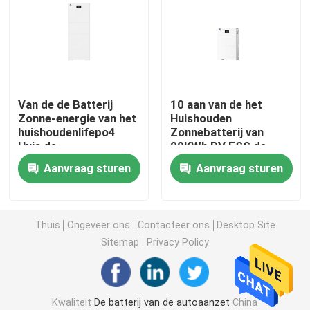
Het eindebatterij van het autobegin
Op zwaar werk berekende vrachtwagenbatterij
Van de de Batterij
10 aan van de het
Zonne-energie van het
Huishouden
Batterij van de lood de zure vrije tijd
huishoudenlifepo4
Zonnebatterij van
Huis de
20KWh PV ESS de
Opslagsysteem
Opslag
Batterij van de lood de zure tractie
Aanvraag sturen
Aanvraag sturen
10KWh aan 20KWh
Reservevoeding
IP65
Twee doelen dienende Batterij
Thuis
Ongeveer ons
Contacteer ons
Desktop Site
Sitemap
Privacy Policy
Lood Zure Marine Battery
Het woonsysteem van de Energieopslag
Kwaliteit
De batterij van de autoaanzet
China