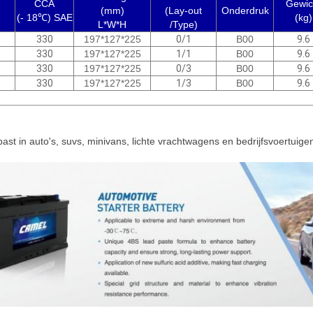
CCA
Gewic
(mm)
(Lay-out
Onderdruk
(- 18℃) SAE
(kg)
L*W*H
/Type)
330
197*127*225
0/1
B00
9.6
330
197*127*225
1/1
B00
9.6
330
197*127*225
0/3
B00
9.6
330
197*127*225
1/3
B00
9.6
past in auto's, suvs, minivans, lichte vrachtwagens en bedrijfsvoertuige