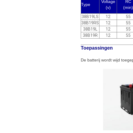
Voltage
RC
Type
(v)
(min)
38B19LS
12
55
38B19RS
12
55
38B19L
12
55
38B19R
12
55
Toepassingen
De batterij wordt wijd toege