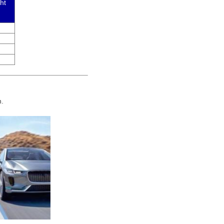
ht
n.