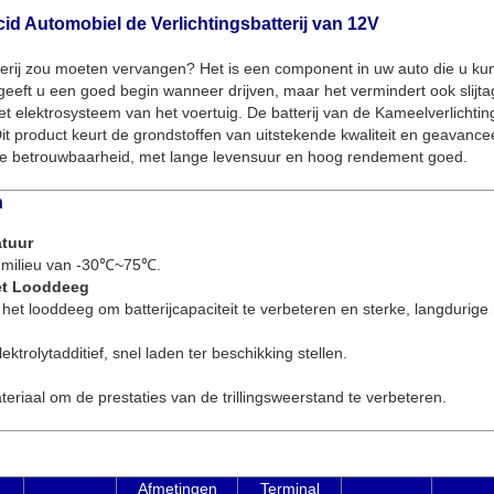
d Automobiel de Verlichtingsbatterij van 12V
tterij zou moeten vervangen? Het is een component in uw auto die u ku
en geeft u een goed begin wanneer drijven, maar het vermindert ook slij
et elektrosysteem van het voertuig. De batterij van de Kameelverlichting
it product keurt de grondstoffen van uitstekende kwaliteit en geavance
oge betrouwbaarheid, met lange levensuur en hoog rendement goed.
n
tuur
 milieu van -30℃~75℃.
et Looddeeg
et looddeeg om batterijcapaciteit te verbeteren en sterke, langdurige
ktrolytadditief, snel laden ter beschikking stellen.
teriaal om de prestaties van de trillingsweerstand te verbeteren.
Afmetingen
Terminal