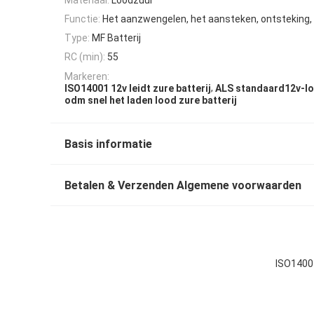
Functie:
Het aanzwengelen, het aansteken, ontsteking
Type:
MF Batterij
RC (min):
55
Markeren:
,
ISO14001 12v leidt zure batterij
ALS standaard12v-loo
odm snel het laden lood zure batterij
Basis informatie
Betalen & Verzenden Algemene voorwaarden
ISO14001