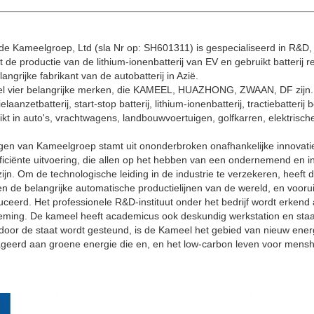
 de Kameelgroep, Ltd (sla Nr op: SH601311) is gespecialiseerd in R&D,
t de productie van de lithium-ionenbatterij van EV en gebruikt batterij 
angrijke fabrikant van de autobatterij in Azië.
l vier belangrijke merken, die KAMEEL, HUAZHONG, ZWAAN, DF zijn.
aanzetbatterij, start-stop batterij, lithium-ionenbatterij, tractiebatter
ikt in auto's, vrachtwagens, landbouwvoertuigen, golfkarren, elektrisc
en van Kameelgroep stamt uit ononderbroken onafhankelijke innovatie,
fficiënte uitvoering, die allen op het hebben van een ondernemend en 
jn. Om de technologische leiding in de industrie te verzekeren, heeft
n de belangrijke automatische productielijnen van de wereld, en vooru
ceerd. Het professionele R&D-instituut onder het bedrijf wordt erkend
ming. De kameel heeft academicus ook deskundig werkstation en staat
door de staat wordt gesteund, is de Kameel het gebied van nieuw ener
eerd aan groene energie die en, en het low-carbon leven voor mensh