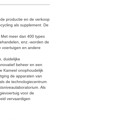
 de productie en de verkoop
recycling als supplement. De
 Met meer dan 400 types
ij behandelen, enz.-worden de
he voertuigen en andere
 duidelijke
innovatief beheer en een
 de Kameel onophoudelijk
itging de apparaten van
 als de technologiecentrum
sniveaulaboratorium. Als
gievoertuig voor de
eid vervaardigen