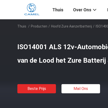
Thuis
Over Ons
Thuis
/
Producten
/
Hoofd Zure Aanzetbatterij
/
ISO1400
ISO14001 ALS 12v-Automobiel
van de Lood het Zure Batterij
Beste Prijs
Mail Ons