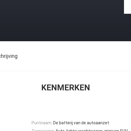
rijving
KENMERKEN
j
Puntnaam:
De batterij van de autoaanzet
Toepassing:
Auto, lichte vrachtwagen, minivan SUV,