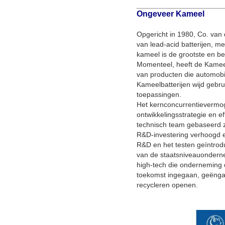
Ongeveer Kameel
Opgericht in 1980, Co. van
van lead-acid batterijen, me
kameel is de grootste en bel
Momenteel, heeft de Kamee
van producten die automobiel
Kameelbatterijen wijd gebru
toepassingen.
Het kernconcurrentievermog
ontwikkelingsstrategie en e
technisch team gebaseerd zi
R&D-investering verhoogd e
R&D en het testen geïntrodu
van de staatsniveauonderne
high-tech die onderneming 
toekomst ingegaan, geëngag
recycleren openen.