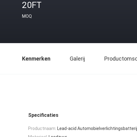
20FT
MOQ
Kenmerken
Galerij
Productomsch
Specificaties
Productnaam:
Lead-acid Automobielverlichtingsbatteri
Materiaal:
Loodzuur