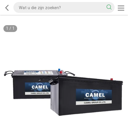
1
/
1