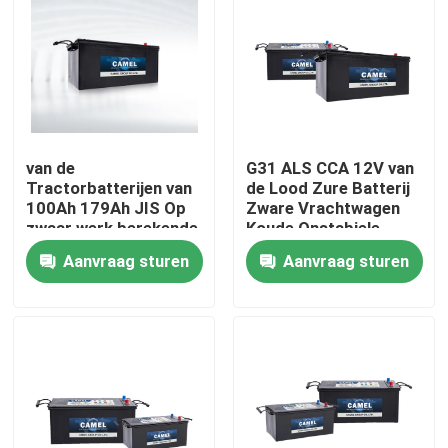
Fabrieksreis
Kwaliteitscontrole
van de
G31 ALS CCA 12V van
Contacteer ons
Tractorbatterijen van
de Lood Zure Batterij
100Ah 179Ah JIS Op
Zware Vrachtwagen
zwaar werk berekende
Koude Onstabiele
Group Website
van de de
Batterij
Aanvraag sturen
Aanvraag sturen
Vrachtwagenlandbouw
de Aanzetbatterij CCA
De batterij van de autoaanzet
Hoofd Zure Aanzetbatterij
Lithium Ion Starter Battery