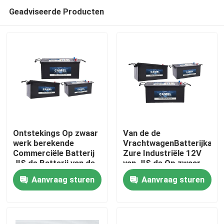
Geadviseerde Producten
Ontstekings Op zwaar
Van de de
werk berekende
VrachtwagenBatterijkabel
Commerciële Batterij
Zure Industriële 12V
Huis
JIS de Batterij van de
van JIS de Op zwaar
12 Volttractor
werk berekende
Aanvraag sturen
Aanvraag sturen
Batterij van de de
Producten
Voertuigen Draagbare
Aanzet
Ongeveer ons