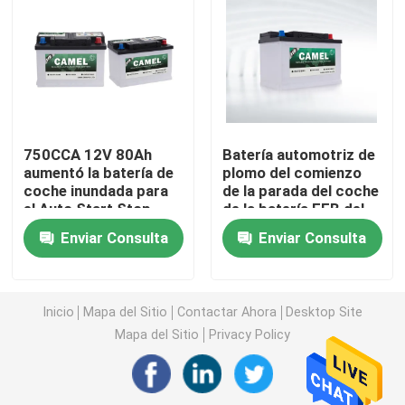
Batería de la parada de comienzo del coche
Batería resistente del camión
750CCA 12V 80Ah
Batería automotriz de
Batería de plomo del ocio
aumentó la batería de
plomo del comienzo
coche inundada para
de la parada del coche
el Auto Start Stop
de la batería EFB del
Batería de plomo de la tracción
camello 12v 40ah de la
Enviar Consulta
Enviar Consulta
frecuencia intermedia
Batería de doble finalidad
Inicio
Mapa del Sitio
Contactar Ahora
Desktop Site
Marine Battery de plomo
Mapa del Sitio
Privacy Policy
Sistema residencial del almacenamiento de energía