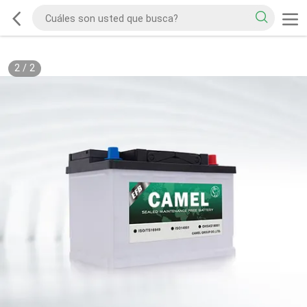
2
/
2