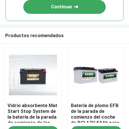
Continuar
Productos recomendados
Hogar
Vidrio absorbente Mat
Batería de plomo EFB
Productos
Start Stop System de
de la parada de
la batería de la parada
comienzo del coche
de comienzo de los
de BCI 12V 50Ah para
Sobre nosotros
vehículos 12V 80ah
los vehículos