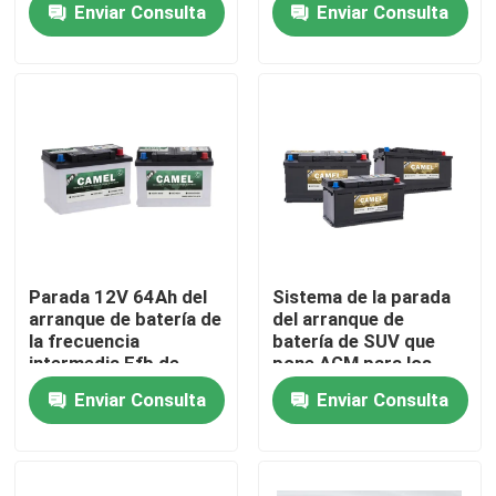
Enviar Consulta
Enviar Consulta
Viaje de la fábrica
Control de calidad
Éntrenos en contacto con
Group Website
Parada 12V 64Ah del
Sistema de la parada
arranque de batería de
del arranque de
la frecuencia
batería de SUV que
Batería del arrancador del coche
intermedia Efb de
pone AGM para los
plomo para el coche
coches automotrices
Enviar Consulta
Enviar Consulta
automotriz
Batería de plomo del arrancador
Litio Ion Starter Battery