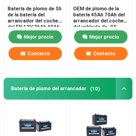
Batería de plomo de Sli
OEM de plomo de la
Sistema portátil del almacenamiento de energía
de la batería del
batería 45Ah 70Ah del
arrancador del coche
arrancador del coche
del EN 12V 36Ah 40Ah
del vehículo de JIS
Sistema comercial del almacenamiento de la batería
Mejor precio
Mejor precio
Contacto
Contacto
Batería de plomo del arrancador
(10)