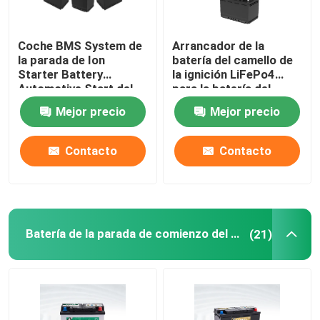
Coche BMS System de
Arrancador de la
la parada de Ion
batería del camello de
Starter Battery
la ignición LiFePo4
Automotive Start del
para la batería del
litio de las baterías 12V
arrancador del litio del
Mejor precio
Mejor precio
40Ah del camello
vehículo del coche
Contacto
Contacto
Batería de la parada de comienzo del coche
(21)