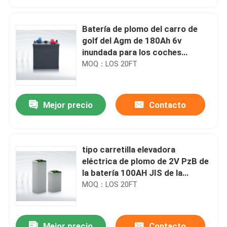
Batería de plomo del carro de
golf del Agm de 180Ah 6v
inundada para los coches
patrulla
MOQ：LOS 20FT
Mejor precio
Contacto
tipo carretilla elevadora
Hogar
eléctrica de plomo de 2V PzB de
la batería 100AH JIS de la
tracción
MOQ：LOS 20FT
Productos
Sobre nosotros
Mejor precio
Contacto