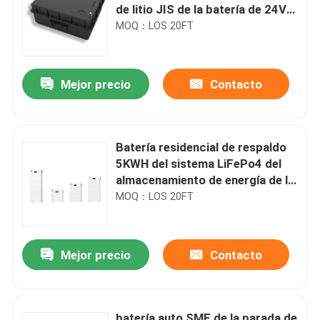
de litio JIS de la batería de 24V
BCI 200Ah
MOQ：LOS 20FT
Mejor precio
Contacto
Batería residencial de respaldo
5KWH del sistema LiFePo4 del
almacenamiento de energía de la
energía solar en rejilla de la rejilla
MOQ：LOS 20FT
Mejor precio
Contacto
batería auto SMF de la parada de