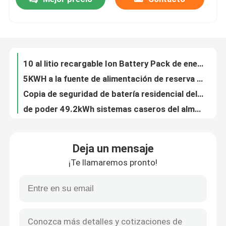
OEM de plomo de Marine Battery Yacht Deep Cycle Marine Battery de la nave 800CCA
10 al litio recargable Ion Battery Pack de energía de 20KWh RESS del sistema residencial del almacenamiento
Viaje de la fábrica
5KWH a la fuente de alimentación de reserva de 40KW HLithium Ion Battery Pack For Household
Copia de seguridad de batería residencial del soporte de la pared del sistema del almacenamiento de energía de 8.2KWH 288V todo en una
de poder 49.2kWh sistemas caseros del almacenamiento de energía Lifepo4 del paquete de las baterías portátiles residenciales del camello
Control de calidad
Hogar del camello 8.2KWH que construye la fuente de alimentación de energía solar de las baterías Lifepo4 con el inversor
Batería de plomo 2V PzS de la tracción del remolque de la carretilla elevadora eléctrica del camello
Éntrenos en contacto con
batería de plomo de plomo de la carretilla elevadora de la batería 110Ah de la tracción de 2V PzS
Batería de plomo de la tracción del EN del camello 2V para el remolque eléctrico de la carretilla elevadora
Group Website
batería de poca velocidad BCI del vehículo eléctrico 28kg COMO batería de 6V 180Ah
Deja un mensaje
COMO batería profunda de plomo de plomo del ciclo de la batería 6V 210Ah del ocio de BCI
Batería del arrancador del coche
¡Te llamaremos pronto!
La batería de plomo del ocio de JIS 6V 210Ah platea la batería tubular plana inundada
Batería de plomo 8V 140Ah del ocio del remolque del coche eléctrico de la frecuencia intermedia
Batería de plomo del arrancador
Tipo de plomo del LPT de la batería del carro de golf del EN BCI 8V 170Ah del remolque
BCI JIS inundó la batería de plomo 120Ah del ocio las baterías del carro de golf de 12 voltios
Litio Ion Starter Battery