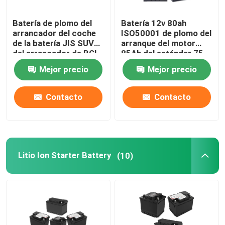
Batería de plomo del
Batería 12v 80ah
arrancador del coche
ISO50001 de plomo del
de la batería JIS SUV
arranque del motor
del arrancador de BCI
85Ah del estándar 75
12V
del EN
Mejor precio
Mejor precio
Contacto
Contacto
Litio Ion Starter Battery
(10)