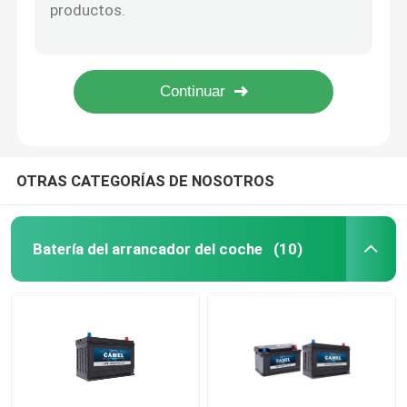
37KG batería de coche de visita turístico de excursión del carro de golf del LPT 12V de la batería de plomo 150ah
el camión pesado de plomo de la batería de doble finalidad 1100cca absorbió la batería de cristal de AGM 12V 240Ah de la estera
Batería de la parada de comienzo del coche
vehículo resistente sellado de plomo AGM de la batería dual profunda del ciclo de 12V 330Ah
Batería profunda resistente de plomo del ciclo del Agm de la batería de doble finalidad de 1000CCA 12V
Batería resistente del camión
Batería de doble finalidad 30KG de AGM 24v 100ah Lifepo4 del camión pesado
Batería de plomo del ocio
OTRAS CATEGORÍAS DE NOSOTROS
Batería de plomo de la tracción
Batería del arrancador del coche
(10)
Batería de doble finalidad
Marine Battery de plomo
Sistema residencial del almacenamiento de energía