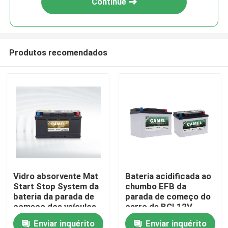
Continue
Produtos recomendados
Casa
Vidro absorvente Mat
Bateria acidificada ao
Start Stop System da
chumbo EFB da
Produtos
bateria da parada de
parada de começo do
começo dos veículos
carro de BCI 12V
12V 80ah
50Ah para veículos
Enviar inquérito
Enviar inquérito
Sobre nós