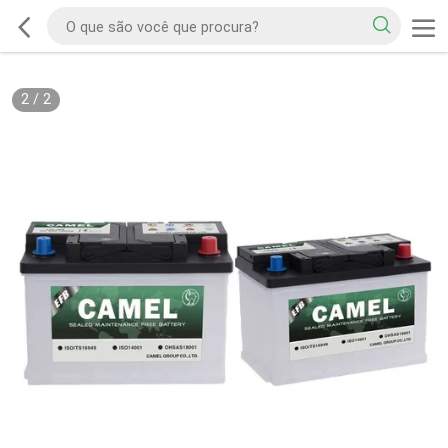
2
/
2