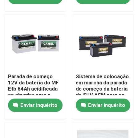
Excursão da fábrica
Controle da qualidade
Contacte-nos
Group Website
Parada de começo
Sistema de colocação
12V da bateria do MF
em marcha da parada
Efb 64Ah acidificada
de começo da bateria
ao chumbo para o
de SUV AGM para os
Bateria do acionador de partida do carro
carro automotivo
carros automotivos
Enviar inquérito
Enviar inquérito
Bateria acidificada ao chumbo do acionador de partid
Lítio Ion Starter Battery