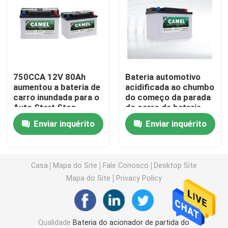
Bateria da parada de começo do carro
Bateria resistente do caminhão
750CCA 12V 80Ah
Bateria automotivo
aumentou a bateria de
acidificada ao chumbo
Bateria acidificada ao chumbo do lazer
carro inundada para o
do começo da parada
Auto Start Stop
do carro da bateria
EFB do camelo 12v
Bateria acidificada ao chumbo da tração
Enviar inquérito
Enviar inquérito
40ah do MF
Bateria de dupla finalidade
Casa
Mapa do Site
Fale Conosco
Desktop Site
Mapa do Site
Privacy Policy
Marine Battery acidificada ao chumbo
Sistema residencial do armazenamento de energia
Qualidade
Bateria do acionador de partida do