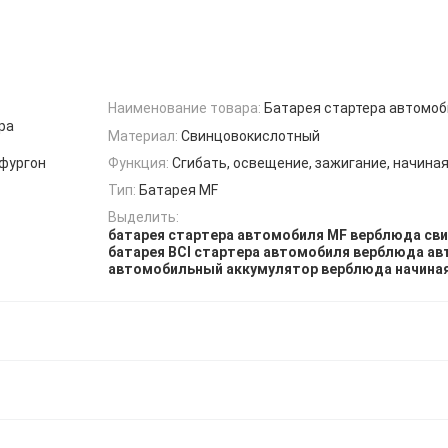
Наименование товара:
Батарея стартера автомоб
ра
Материал:
Свинцовокислотный
ифургон
Функция:
Сгибать, освещение, зажигание, начина
Тип:
Батарея MF
Выделить:
батарея стартера автомобиля MF верблюда св
батарея BCI стартера автомобиля верблюда а
автомобильный аккумулятор верблюда начиная