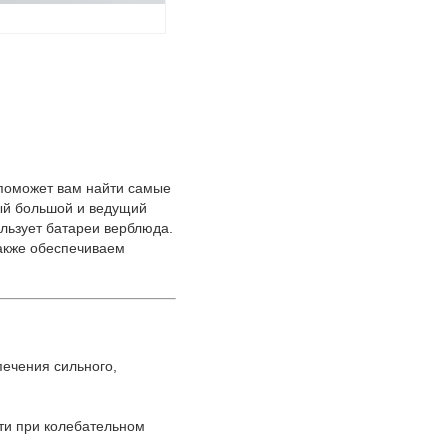
 поможет вам найти самые
ый большой и ведущий
ользует батареи верблюда.
акже обеспечиваем
печения сильного,
ти при колебательном