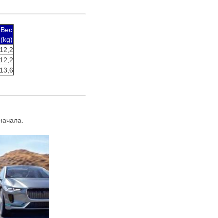
Вес
(kg)
12,2
12,2
13,6
начала.