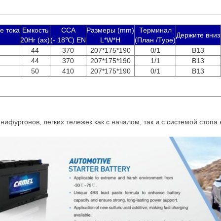
е тока
Емкость
CCA
Размеры (mm)
Терминал
Держите вниз
20Hr (ах)
(- 18℃) EN
L*W*H
(План /Type)
44
370
207*175*190
0/1
B13
44
370
207*175*190
1/1
B13
50
410
207*175*190
0/1
B13
ифургонов, легких тележек как с началом, так и с системой стопа 