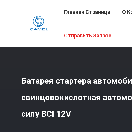
Главная Страница
О К
Главная Страница
/
Продукция
/
Батарея Стартера А
Отправить Запрос
Батарея стартера автомоб
свинцовокислотная автомо
силу BCI 12V