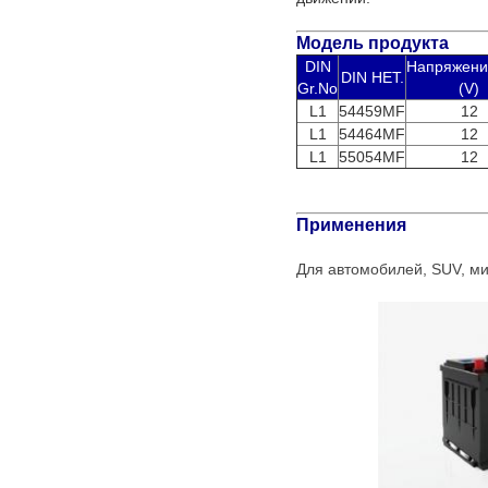
Модель продукта
DIN
Напряжени
DIN НЕТ.
Gr.No
(V)
L1
54459MF
12
L1
54464MF
12
L1
55054MF
12
Применения
Для автомобилей, SUV, мин