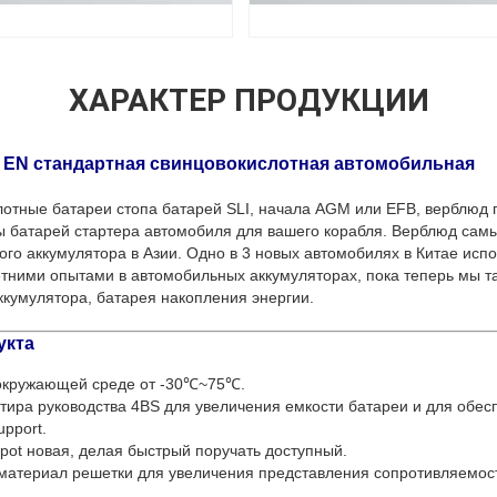
ХАРАКТЕР ПРОДУКЦИИ
V EN стандартная свинцовокислотная автомобильная
лотные батареи стопа батарей SLI, начала AGM или EFB, верблюд
ы батарей стартера автомобиля для вашего корабля. Верблюд сам
ого аккумулятора в Азии. Одно в 3 новых автомобилях в Китае исп
тними опытами в автомобильных аккумуляторах, пока теперь мы т
ккумулятора, батарея накопления энергии.
укта
окружающей среде от -30℃~75℃.
тира руководства 4BS для увеличения емкости батареи и для обес
pport.
dpot новая, делая быстрый поручать доступный.
 материал решетки для увеличения представления сопротивляемос