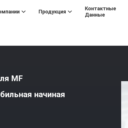
Контактные
омпании
Продукция
Данные
втомобиля
/
Батарея Стартера Автомобиля MF Свинцовокислотная
иля MF
бильная начиная