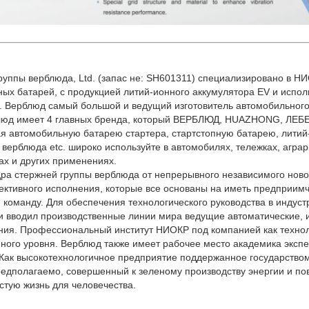
руппы верблюда, Ltd. (запас не: SH601311) специализировано в НИ
ых батарей, с продукцией литий-ионного аккумулятора EV и испо
. Верблюд самый большой и ведущий изготовитель автомобильного 
люд имеет 4 главных бренда, который ВЕРБЛЮД, HUAZHONG, ЛЕБЕД
я автомобильную батарею стартера, стартстопную батарею, литий
 верблюда etc. широко используйте в автомобилях, тележках, аграр
ах и других применениях.
ра стержней группы верблюда от непрерывного независимого ново
ективного исполнения, которые все основаны на иметь предприимч
 команду. Для обеспечения технологического руководства в индус
и вводил производственные линии мира ведущие автоматические, 
ия. Профессиональный институт НИОКР под компанией как технол
ного уровня. Верблюд также имеет рабочее место академика эксп
 Как высокотехнологичное предприятие поддержанное государство
редполагаемо, совершенный к зеленому производству энергии и пов
стую жизнь для человечества.