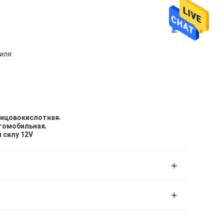
иля
я
,
инцовокислотная
,
втомобильная
 силу 12V