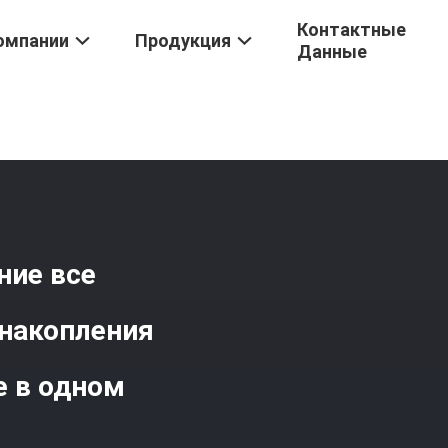
Контактные
омпании
Продукция
Данные
пления Энергии
/
Резервное Батарейное Питание Все Держателя 
ние все
накопления
е в одном