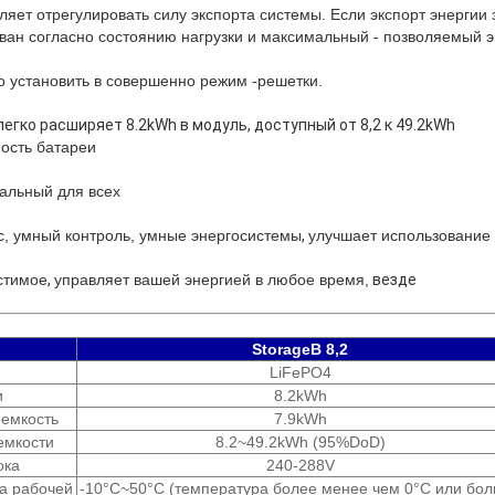
яет отрегулировать силу экспорта системы. Если экспорт энергии 
ван согласно состоянию нагрузки и максимальный - позволяемый э
 установить в совершенно режим -решетки.
легко расширяет 8.2kWh в модуль,
доступный от 8,2 к 49.2kWh
ость батареи
сальный для всех
, умный контроль, умные энергосистемы
,
улучшает использование
стимое
,
управляет вашей энергией в любое время,
везде
StorageB 8,2
LiFePO4
и
8.2kWh
 емкость
7.9kWh
емкости
8.2~49.2kWh (95%DoD)
ока
240-288V
а рабочей
-10°C~50°C (температура более менее чем 0°C или бо