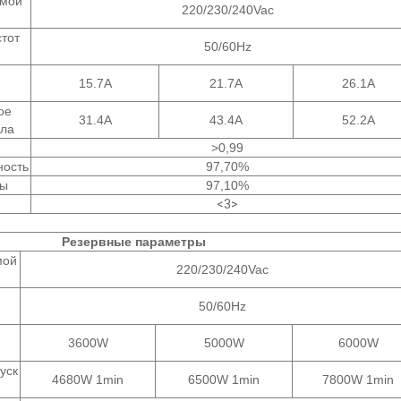
емой
220/230/240Vac
тот
50/60Hz
15.7A
21.7A
26.1A
ое
31.4A
43.4A
52.2A
ала
>0,99
ность
97,70%
пы
97,10%
<3>
Резервные параметры
мой
220/230/240Vac
50/60Hz
3600W
5000W
6000W
уск
4680W 1min
6500W 1min
7800W 1min