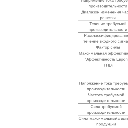
Напряжение тока требу
производительности
Диапазон изменения час
решетки
Течение требуемой
производительности
Расклассифицированн
течение входного сигн
Фактор силы
Максимальная эффектив
Эффективность Евро
THDi
Напряжение тока требуе
производительности
Частота требуемой
производительности
Сила требуемой
производительности
Сила максимальныйа вып
продукции