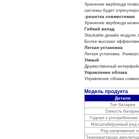
Хранение верблюда позвол
системы будет отрегулиро
-решетка совместимая
Хранение верблюда можно
Гибкий вклад
Stackable дизайн модуля,
Более высокая эффективн
Легкая установка
Легкая установка. Универ
Умный
Дружественный интерфейс
Управление облака
Управление облака совме
Модель продукта
Детали
Тип батареи
Емкость батаре
Годная к употреблению
Масштабируемый ряд 
Ряд напряжения т
Температурная амплитуд