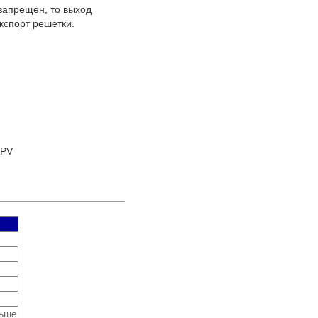
запрещен, то выход
кспорт решетки.
 PV
льше