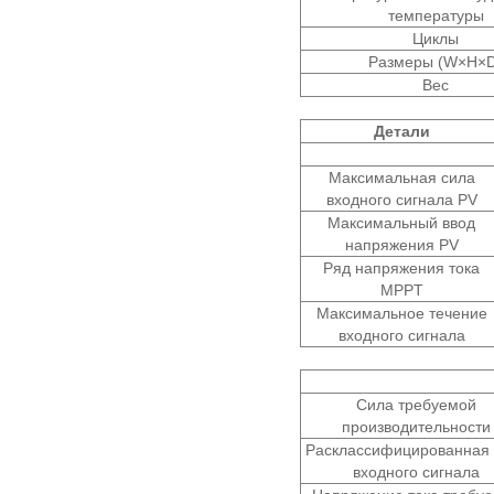
температуры
Циклы
Размеры (W×H×D
Вес
Детали
Максимальная сила
входного сигнала PV
Максимальный ввод
напряжения PV
Ряд напряжения тока
MPPT
Максимальное течение
входного сигнала
Сила требуемой
производительности
Расклассифицированная 
входного сигнала