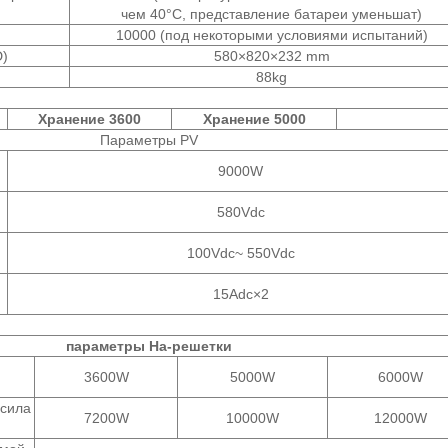
чем 40°C, представление батареи уменьшат)
10000 (под некоторыми условиями испытаний)
)
580×820×232 mm
88kg
Хранение 3600
Хранение 5000
Параметры PV
9000W
580Vdc
100Vdc~ 550Vdc
15Adc×2
параметры На-решетки
3600W
5000W
6000W
сила
7200W
10000W
12000W