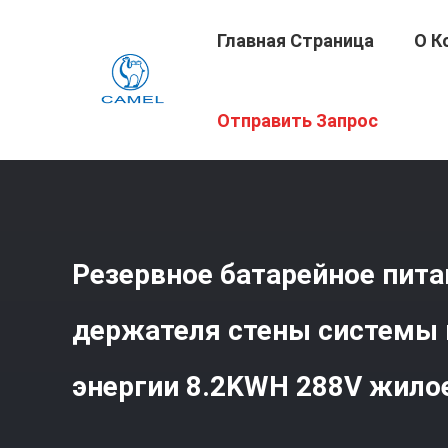
Главная Страница
О К
Главная Страница
/
Продукция
/
Жилая Система Нако
Отправить Запрос
Жилое В Одном
Резервное батарейное пита
держателя стены системы 
энергии 8.2KWH 288V жило