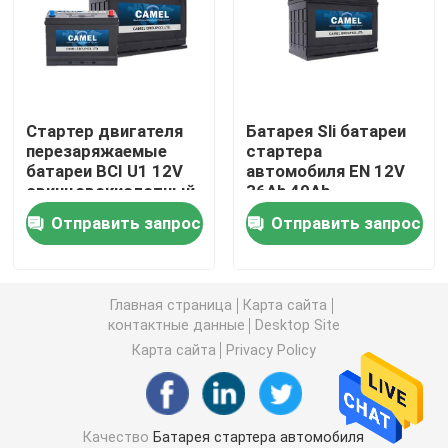
Батарея стопа начала автомобиля
Сверхмощная батарея тележки
Стартер двигателя
Батарея Sli батареи
перезаряжаемые
стартера
батареи BCI U1 12V
автомобиля EN 12V
Свинцовокислотная батарея отдыха
свинцовокислотный
36Ah 40Ah
автомобильный MF
свинцовокислотная
Отправить запрос
Отправить запрос
Свинцовокислотная батарея тракции
Двухцелевая батарея
Главная страница
Карта сайта
контактные данные
Desktop Site
Карта сайта
Privacy Policy
Свинцовокислотная морская батарея
Жилая система накопления энергии
Качество
Батарея стартера автомобиля