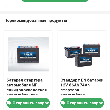
Порекомендованные продукты
Дом
Батарея стартера
Стандарт EN батареи
автомобиля MF
12V 66Ah 74Ah
свинцовокислотная
стартера
Продукты
автомобильная
автомобиля
начиная силу BCI 12V
верблюда
Отправить запрос
Отправить запрос
безуходный
О нас