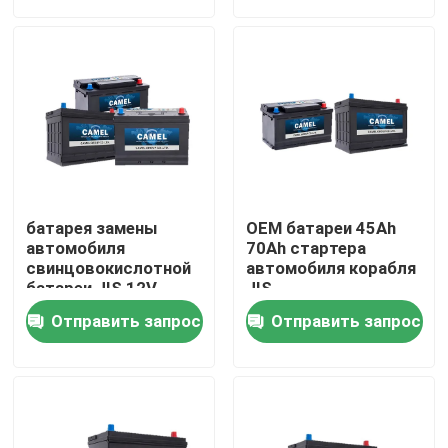
Путешествие фабрики
Проверка качества
Свяжитесь мы
батарея замены
OEM батареи 45Ah
Group Website
автомобиля
70Ah стартера
свинцовокислотной
автомобиля корабля
батареи JIS 12V
JIS
108Ah 60ah
свинцовокислотный
Батарея стартера автомобиля
Отправить запрос
Отправить запрос
Свинцовокислотная батарея стартера
Батарея стартера иона лития