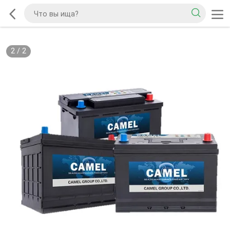
2
/
2