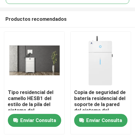
Productos recomendados
Tipo residencial del
Copia de seguridad de
Hogar
camello HESB1 del
batería residencial del
estilo de la pila del
soporte de la pared
sistema del
del sistema del
Productos
almacenamiento de
almacenamiento de
Enviar Consulta
Enviar Consulta
energía de 10KWH
energía de 8.2KWH
102V
288V todo en una
Sobre nosotros