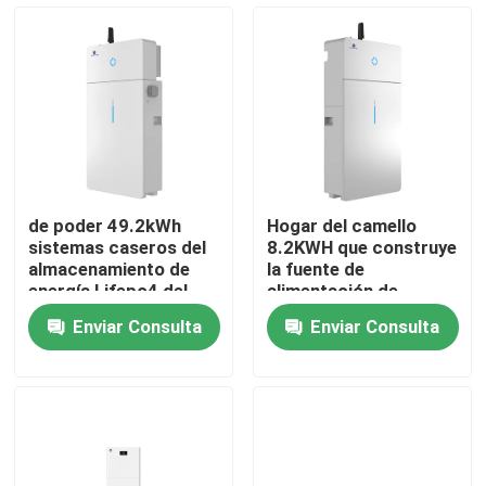
Viaje de la fábrica
Control de calidad
Éntrenos en contacto con
de poder 49.2kWh
Hogar del camello
sistemas caseros del
8.2KWH que construye
Group Website
almacenamiento de
la fuente de
energía Lifepo4 del
alimentación de
paquete de las
energía solar de las
Enviar Consulta
Enviar Consulta
baterías portátiles
baterías Lifepo4 con
Batería del arrancador del coche
residenciales del
el inversor
camello
Batería de plomo del arrancador
Litio Ion Starter Battery