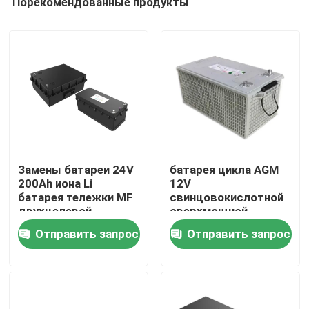
Порекомендованные продукты
Замены батареи 24V
батарея цикла AGM
200Ah иона Li
12V
батарея тележки MF
свинцовокислотной
двухцелевой
сверхмощной
Дом
сверхмощная
тележки 220Ah
Отправить запрос
Отправить запрос
двухцелевая
глубокая
Продукты
О нас