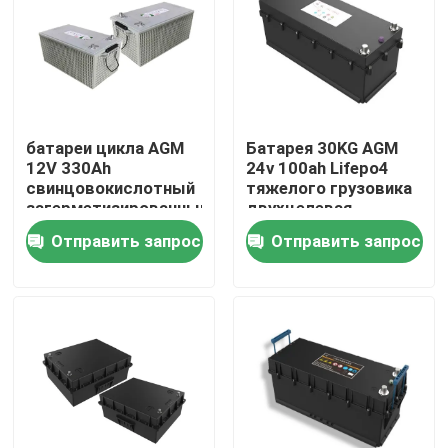
Путешествие фабрики
Проверка качества
батареи цикла AGM
Батарея 30KG AGM
12V 330Ah
24v 100ah Lifepo4
Свяжитесь мы
свинцовокислотный
тяжелого грузовика
загерметизированный
двухцелевая
корабль глубокой
Отправить запрос
Отправить запрос
Group Website
двойной
сверхмощный
Батарея стартера автомобиля
Свинцовокислотная батарея стартера
Батарея стартера иона лития