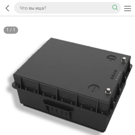
1
/
1