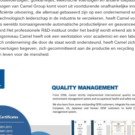
ouwvoertuigen, golfkarretjes, elektrische voertuigen en andere toepas
mogen van Camel Group komt voort uit voortdurende onafhankelijke inno
fficiënte uitvoering, die allemaal gebaseerd zijn op een ondernemend 
echnologisch leiderschap in de industrie te verzekeren, heeft Camel 
 's werelds toonaangevende automatische productielijnen en geavance
rd.Het professionele R&D-instituut onder het bedrijf wordt erkend als
gsniveau.Camel heeft ook een werkstation voor academici en een lab
ech onderneming die door de staat wordt ondersteund, heeft Camel zich
oertuigen begeven, zich gecommitteerd aan de productie en recycling
m leven voor de mensheid.