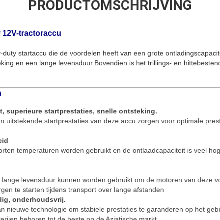
PRODUCTOMSCHRIJVING
 12V-tractoraccu
-duty startaccu die de voordelen heeft van een grote ontladingscapacite
teking en een lange levensduur.Bovendien is het trillings- en hittebeste
n
, superieure startprestaties, snelle ontsteking.
n uitstekende startprestaties van deze accu zorgen voor optimale presta
eid
oorten temperaturen worden gebruikt en de ontlaadcapaciteit is veel h
 lange levensduur kunnen worden gebruikt om de motoren van deze v
en te starten tijdens transport over lange afstanden
dig, onderhoudsvrij.
an nieuwe technologie om stabiele prestaties te garanderen op het gebi
rijen behoren tot de beste op de Aziatische markt.