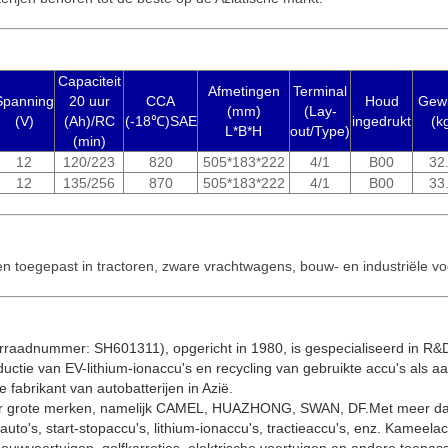
Capaciteit
Afmetingen
Terminal
Spanning
20 uur
CCA
Houd
Gewi
(mm)
(Lay-
(V)
(Ah)/RC
(-18℃)SAE
ingedrukt
(k
L*B*H
out/Type)
(min)
12
120/223
820
505*183*222
4/1
B00
32
12
135/256
870
505*183*222
4/1
B00
33
n toegepast in tractoren, zware vrachtwagens, bouw- en industriële vo
rraadnummer: SH601311), opgericht in 1980, is gespecialiseerd in R&
uctie van EV-lithium-ionaccu's en recycling van gebruikte accu's als aa
fabrikant van autobatterijen in Azië.
er grote merken, namelijk CAMEL, HUAZHONG, SWAN, DF.Met meer dan
uto's, start-stopaccu's, lithium-ionaccu's, tractieaccu's, enz. Kameela