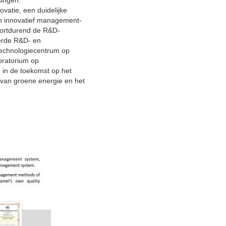
singen.
vatie, een duidelijke
en innovatief management-
voortdurend de R&D-
erde R&D- en
 technologiecentrum op
oratorium op
 in de toekomst op het
 van groene energie en het