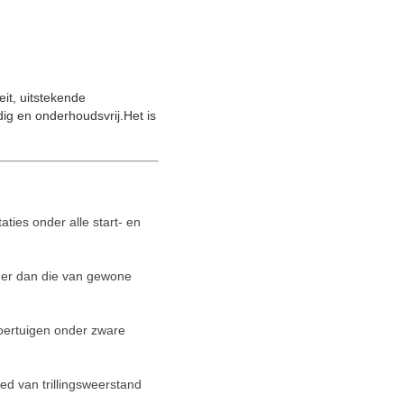
it, uitstekende
ndig en onderhoudsvrij.Het is
ties onder alle start- en
oger dan die van gewone
oertuigen onder zware
ed van trillingsweerstand