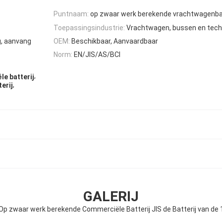
Puntnaam:
op zwaar werk berekende vrachtwagenbat
Toepassingsindustrie:
Vrachtwagen, bussen en tech
g, aanvang
OEM:
Beschikbaar, Aanvaardbaar
Norm:
EN/JIS/AS/BCI
,
e batterij
,
erij
GALERIJ
p zwaar werk berekende Commerciële Batterij JIS de Batterij van de 