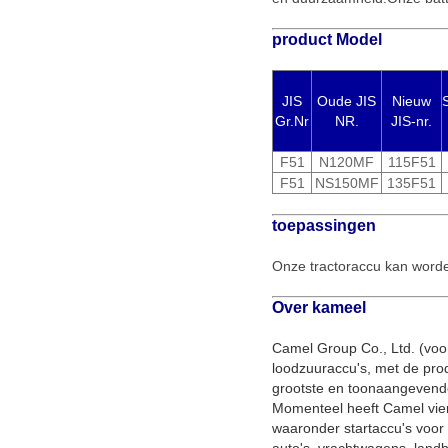
product Model
JIS
Oude JIS
Nieuw
Gr.Nr
NR.
JIS-nr.
F51
N120MF
115F51
F51
NS150MF
135F51
toepassingen
Onze tractoraccu kan worde
Over kameel
Camel Group Co., Ltd. (voo
loodzuuraccu's, met de prod
grootste en toonaangevende 
Momenteel heeft Camel vi
waaronder startaccu's voor a