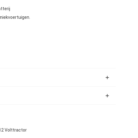
terij
niekvoertuigen.
12 Volttractor