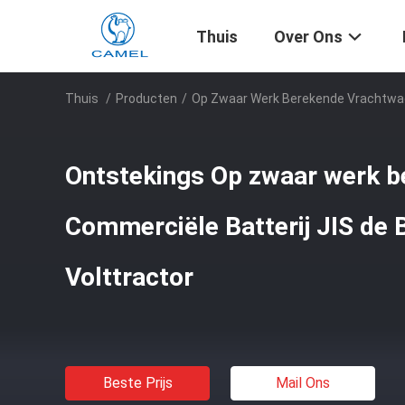
Thuis
Over Ons
Thuis
/
Producten
/
Op Zwaar Werk Berekende Vrachtwag
Ontstekings Op zwaar werk 
Commerciële Batterij JIS de B
Volttractor
Beste Prijs
Mail Ons