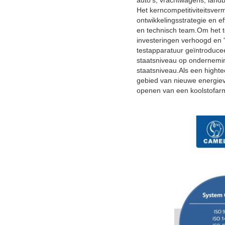
auto's, vrachtwagens, landb
Het kerncompetitiviteitsver
ontwikkelingsstrategie en e
en technisch team.Om het t
investeringen verhoogd en
testapparatuur geïntroducee
staatsniveau op ondernemin
staatsniveau.Als een hight
gebied van nieuwe energiev
openen van een koolstofar