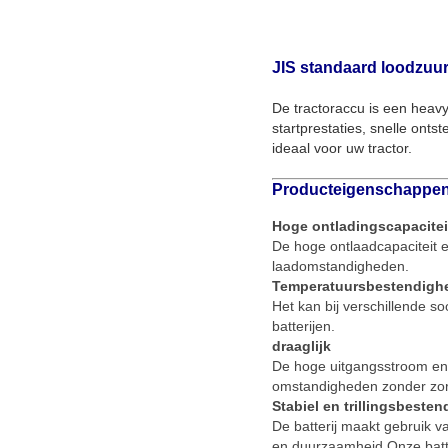
JIS standaard loodzuur
De tractoraccu is een heavy
startprestaties, snelle onts
ideaal voor uw tractor.
Producteigenschappe
Hoge ontladingscapaciteit
De hoge ontlaadcapaciteit e
laadomstandigheden.
Temperatuursbestendigh
Het kan bij verschillende s
batterijen.
draaglijk
De hoge uitgangsstroom en
omstandigheden zonder zorg
Stabiel en trillingsbesten
De batterij maakt gebruik v
en duurzaamheid.Onze batte