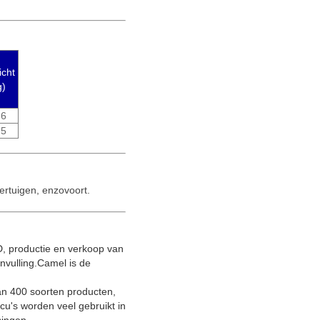
cht
g)
.6
.5
ertuigen, enzovoort.
D, productie en verkoop van
nvulling.Camel is de
 400 soorten producten,
ccu's worden veel gebruikt in