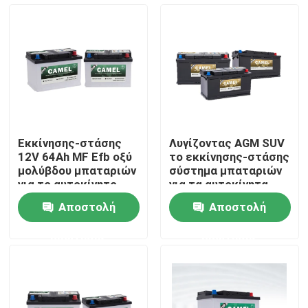
Γύρος εργοστασίων
Ποιοτικός έλεγχος
Μας ελάτε σε επαφή με
Εκκίνησης-στάσης
Λυγίζοντας AGM SUV
12V 64Ah MF Efb οξύ
το εκκίνησης-στάσης
Group Website
μολύβδου μπαταριών
σύστημα μπαταριών
για το αυτοκίνητο
για τα αυτοκίνητα
αυτοκίνητο
αυτοκίνητα
Αποστολή
Αποστολή
Μπαταρία εκκινητών αυτοκινήτων
ερώτησης
ερώτησης
Όξινη μπαταρία εκκινητών μολύβδου
Ιονική μπαταρία εκκινητών λίθιου