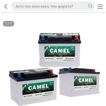
1
/
1