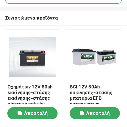
Συνιστώμενα προϊόντα
Οχημάτων 12V 80ah
BCI 12V 50Ah
Σπίτι
εκκίνησης-στάσης
εκκίνησης-στάσης
εκκίνησης-στάσης
μπαταρία EFB
σύστημα χαλιών
αυτοκινήτων
Προϊόντα
γυαλιού μπαταριών
μολύβδου όξινη για
Αποστολή
Αποστολή
απορροφητικό
τα οχήματα
ερώτησης
ερώτησης
Περίπου εμείς