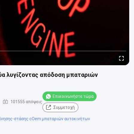
ρύα λυγίζοντας απόδοση μπαταριών
Επικοινωνήστε τώρα
101555 απόψεις
Συμμετοχή
ίνησης-στάσης cOem μπαταριών αυτοκινήτων