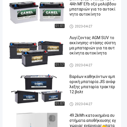
4Ah MF Efb οξύ μολύβδου
μπαταριών για το αυτοκί
νητο αυτοκίνητο
Εκκίνησης-στάσης μπαταρία
01:01
2023-04-27
αυτοκινήτων
Λυγίζοντας AGM SUV το
εκκίνησης-στάσης σύστη
μα μπαταριών για τα αυτ
οκίνητα αυτοκίνητα
Εκκίνησης-στάσης μπαταρία
01:17
2023-04-27
αυτοκινήτων
Βαρέων καθηκόντων εμπ
ορική μπαταρία JIS ανάφ
λεξης μπαταρία τρακτέρ
12 βολτ
Βαρέων καθηκόντων μπαταρ
01:07
2023-04-27
ία φορτηγών
49.2kWh κατοικημένα συ
στήματα αποθήκευσης εγ
χώριας ενέργειας μπατα