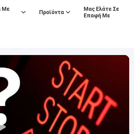
ά Με
Μας Ελάτε Σε
Προϊόντα
Επαφή Με