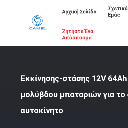
Σχετικά
Αρχική Σελίδα
Εμάς
Ζητήστε Ένα
Αρχική Σελίδα
/
Προϊόντα
/
Εκκίνησης-Στάσης Μπαταρί
Απόσπασμα
Εκκίνησης-στάσης 12V 64Ah
μολύβδου μπαταριών για το
αυτοκίνητο