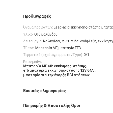
Προδιαγραφές
Όνομα προϊόντων:
Lead-acid εκκίνησης-στάσης μπαταρ
Υλικό:
Οξύ μολύβδου
Λειτουργία:
Να λυγίσει, φωτισμός, ανάφλεξη, εκκίνησ
Τύπος:
Μπαταρία MF, μπαταρία EFB
Τερματικό (σχεδιάγραμμα το /Type):
0/1
Επισημαίνω:
,
Μπαταρία MF efb εκκίνησης-στάσης
,
efb μπαταρία εκκίνησης-στάσης 12V 64Ah
μπαταρία για την έναρξη BCI στάσεων
Βασικές πληροφορίες
Πληρωμής & Αποστολής Όροι