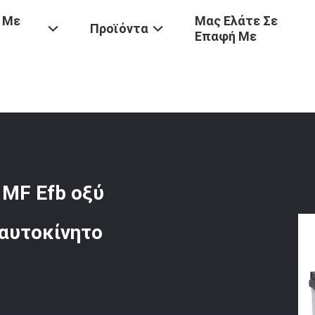
 Με
Μας Ελάτε Σε
Προϊόντα
Επαφή Με
α Αυτοκινήτων
/
Εκκίνησης-Στάσης 12V 64Ah MF Efb Οξύ Μολύβδου 
 MF Efb οξύ
 αυτοκίνητο