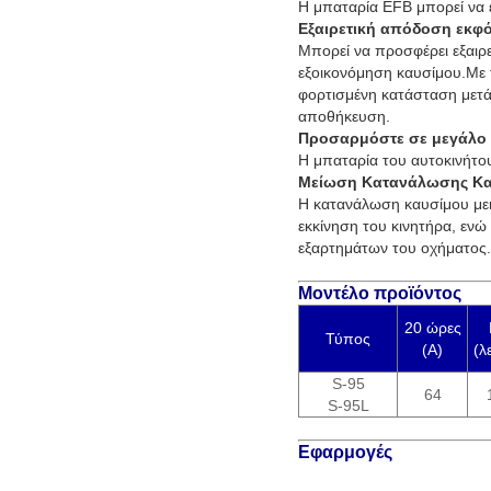
Η μπαταρία EFB μπορεί να ε
Εξαιρετική απόδοση εκφό
Μπορεί να προσφέρει εξαιρ
εξοικονόμηση καυσίμου.Με 
φορτισμένη κατάσταση μετά
αποθήκευση​​.
Προσαρμόστε σε μεγάλο 
Η μπαταρία του αυτοκινήτο
Μείωση Κατανάλωσης Κα
Η κατανάλωση καυσίμου μει
εκκίνηση του κινητήρα, εν
εξαρτημάτων του οχήματος.
Μοντέλο προϊόντος
20 ώρες
Τύπος
(Α)
(λ
S-95
64
S-95L
Εφαρμογές