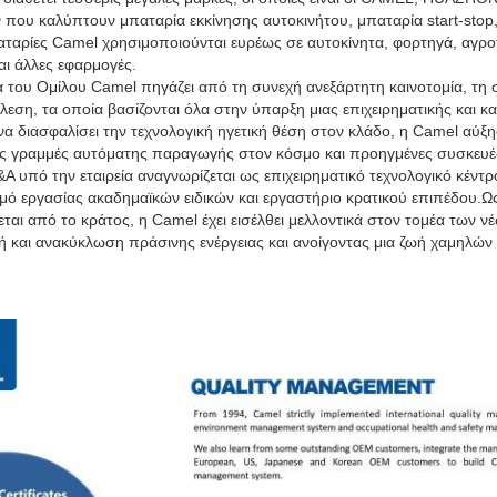
που καλύπτουν μπαταρία εκκίνησης αυτοκινήτου, μπαταρία start-stop, 
αταρίες Camel χρησιμοποιούνται ευρέως σε αυτοκίνητα, φορτηγά, αγρο
αι άλλες εφαρμογές.
α του Ομίλου Camel πηγάζει από τη συνεχή ανεξάρτητη καινοτομία, τη
έλεση, τα οποία βασίζονται όλα στην ύπαρξη μιας επιχειρηματικής και 
α να διασφαλίσει την τεχνολογική ηγετική θέση στον κλάδο, η Camel αύξ
αίες γραμμές αυτόματης παραγωγής στον κόσμο και προηγμένες συσκευέ
&Α υπό την εταιρεία αναγνωρίζεται ως επιχειρηματικό τεχνολογικό κέντ
μό εργασίας ακαδημαϊκών ειδικών και εργαστήριο κρατικού επιπέδου.Ω
ται από το κράτος, η Camel έχει εισέλθει μελλοντικά στον τομέα των 
και ανακύκλωση πράσινης ενέργειας και ανοίγοντας μια ζωή χαμηλών