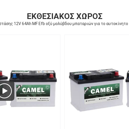
ΕΚΘΕΣΙΑΚΌΣ ΧΏΡΟΣ
στάσης 12V 64Ah MF Efb οξύ μολύβδου μπαταριών για το αυτοκίνητο