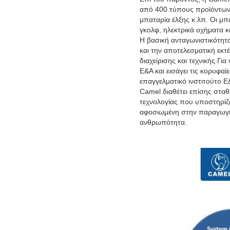
από 400 τύπους προϊόντων 
μπαταρία έλξης κ.λπ. Οι μπ
γκολφ, ηλεκτρικά οχήματα κ
Η βασική ανταγωνιστικότητ
και την αποτελεσματική εκτ
διαχείρισης και τεχνικής.Γι
Ε&Α και εισάγει τις κορυφ
επαγγελματικό ινστιτούτο Ε
Camel διαθέτει επίσης σταθ
τεχνολογίας που υποστηρίζε
αφοσιωμένη στην παραγωγή 
ανθρωπότητα.