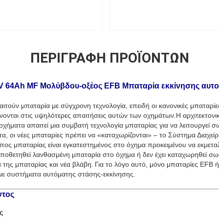
ΠΕΡΙΓΡΑΦΉ ΠΡΟΪΌΝΤΩΝ
V 64Ah MF Μολύβδου-οξέος EFB Μπαταρία εκκίνησης αυτο
αιτούν μπαταρία με σύγχρονη τεχνολογία, επειδή οι κανονικές μπαταρίε
ίνονται στις υψηλότερες απαιτήσεις αυτών των οχημάτων.
Η αρχιτεκτονι
ήματα απαιτεί μια συμβατή τεχνολογία μπαταρίας για να λειτουργεί σω
α, οι νέες μπαταρίες πρέπει να «καταχωρίζονται» – το Σύστημα Διαχε
ύπος μπαταρίας είναι εγκατεστημένος στο όχημα προκειμένου να εκμετα
οποθετηθεί λανθασμένη μπαταρία στο όχημα ή δεν έχει καταχωρηθεί σω
της μπαταρίας και νέα βλάβη.
Για το λόγο αυτό, μόνο μπαταρίες EFB 
με συστήματα αυτόματης στάσης-εκκίνησης.
ντος
ς