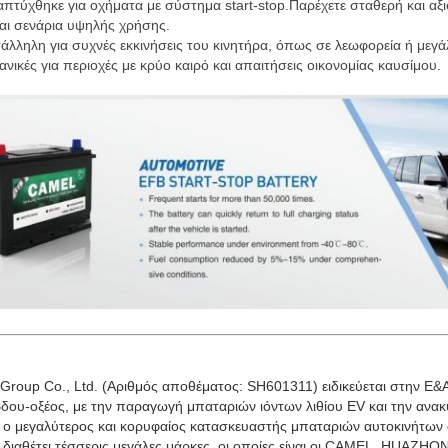
ναπτύχθηκε για οχήματα με σύστημα start-stop.Παρέχετε σταθερή και α
και σενάρια υψηλής χρήσης.
ατάλληλη για συχνές εκκινήσεις του κινητήρα, όπως σε λεωφορεία ή μεγά
δανικές για περιοχές με κρύο καιρό και απαιτήσεις οικονομίας καυσίμου.
Group Co., Ltd. (Αριθμός αποθέματος: SH601311) ειδικεύεται στην Ε&Α
ου-οξέος, με την παραγωγή μπαταριών ιόντων λιθίου EV και την αν
ο μεγαλύτερος και κορυφαίος κατασκευαστής μπαταριών αυτοκινήτων 
 διαθέτει τέσσερις μεγάλες μάρκες, οι οποίες είναι οι CAMEL, HUAZ