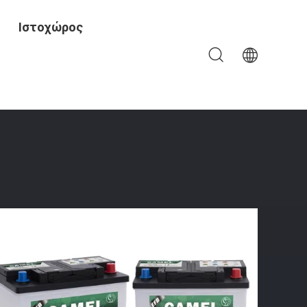
Ιστοχώρος
Μπαταριών Για Το Αυτοκίνητο Αυτοκίνητο
Ομάδας