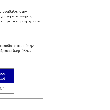
υ συμβάλλει στην
εί γρήγορα σε πλήρως
 επιτρέπει τη μακροχρόνια
.
οκαθίσταται μετά την
ιάρκειας ζωής άλλων
ρος
ιλό)
9.7