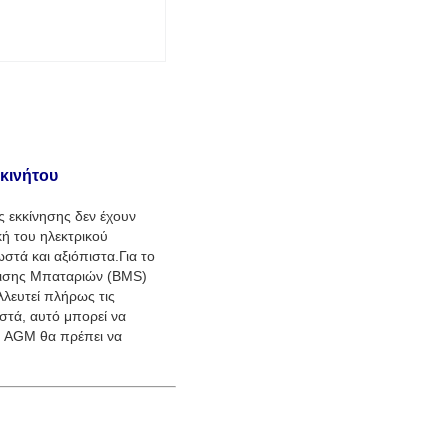
κινήτου
ς εκκίνησης δεν έχουν
κή του ηλεκτρικού
στά και αξιόπιστα.Για το
ίρισης Μπαταριών (BMS)
λλευτεί πλήρως τις
στά, αυτό μπορεί να
ή AGM θα πρέπει να