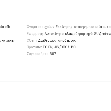
ία efb
Όνομα στοιχείων:
Εκκίνησης-στάσης μπαταρία αυτο
Εφαρμογή:
Αυτοκίνητο, ελαφρύ φορτηγό, SUV, miniv
ης-στάσης
COem:
Διαθέσιμος, αποδεκτός
Πρότυπα:
ΤΟ EN, JIS, ΌΠΩΣ, BCI
Συγκρατήστε:
Β07