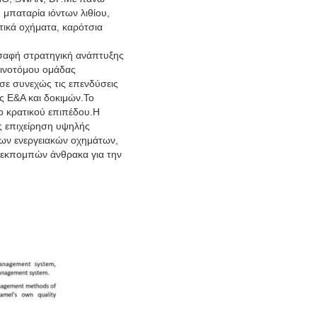
μπαταρία ιόντων λιθίου,
τικά οχήματα, καρότσια
 σαφή στρατηγική ανάπτυξης
καινοτόμου ομάδας
ησε συνεχώς τις επενδύσεις
ς Ε&Α και δοκιμών.Το
ρο κρατικού επιπέδου.Η
ς επιχείρηση υψηλής
νέων ενεργειακών οχημάτων,
 εκπομπών άνθρακα για την