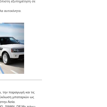
ξιόπιστη εξυπηρέτηση σε
λα αυτοκίνητα.
, την παραγωγή και τις
ακύκλωση μπαταριών ως
στην Ασία.
HONG, SWAN, DF.Με πάνω