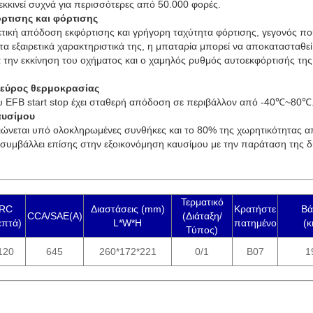
κκινεί συχνά για περισσότερες από 50.000 φορές.
ρτισης και φόρτισης
ετική απόδοση εκφόρτισης και γρήγορη ταχύτητα φόρτισης, γεγονός πο
τα εξαιρετικά χαρακτηριστικά της, η μπαταρία μπορεί να αποκατασταθ
 την εκκίνηση του οχήματος και ο χαμηλός ρυθμός αυτοεκφόρτισής της
εύρος θερμοκρασίας
υ EFB start stop έχει σταθερή απόδοση σε περιβάλλον από -40℃~80℃
υσίμου
ώνεται υπό ολοκληρωμένες συνθήκες και το 80% της χωρητικότητας απ
ώ συμβάλλει επίσης στην εξοικονόμηση καυσίμου με την παράταση της δ
Τερματικό
RC
Διαστάσεις (mm)
Κρατήστε
Βά
CCA/SAE(A)
(Διάταξη/
επτά)
L*W*H
πατημένο
(κ
Τύπος)
120
645
260*172*221
0/1
B07
1